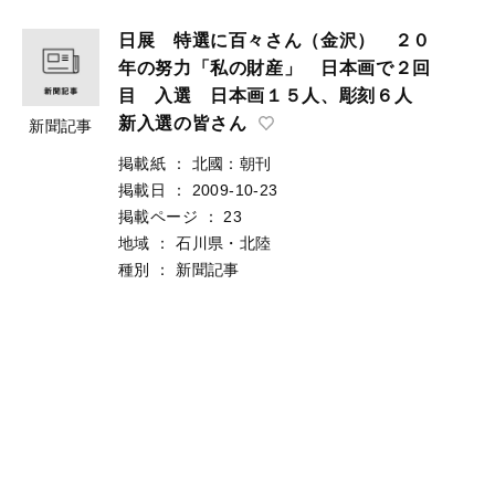
日展 特選に百々さん（金沢） ２０
年の努力「私の財産」 日本画で２回
目 入選 日本画１５人、彫刻６人
新入選の皆さん
新聞記事
掲載紙
：
北國：朝刊
掲載日
：
2009-10-23
掲載ページ
：
23
地域
：
石川県・北陸
種別
：
新聞記事