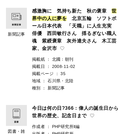
感激胸に 気持ち新た 秋の褒章
世
界
中
の
人
に
夢
を
北京五輪 ソフトボ
ール日本代表 「天職」に人生充実
俳優 西田敏行さん 揺るぎない職人
新聞記事
魂 紫綬褒章 灰外達夫さん 木工芸
家、金沢市
掲載紙
：
北國：朝刊
掲載日
：
2008-11-02
掲載ページ
：
35
地域
：
石川県・北陸
種別
：
新聞記事
今日は何の日?366：偉人の誕生日から
世界の歴史、記念日まで
作成者
：
PHP研究所‖編
図書・雑
出版者
：
PHP研究所