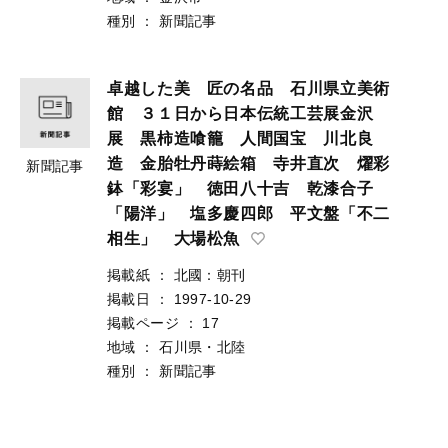
種別
：
新聞記事
卓越した美 匠の名品 石川県立美術
館 ３１日から日本伝統工芸展金沢
展 黒柿造喰籠 人間国宝 川北良
造 金胎牡丹蒔絵箱 寺井直次 燿彩
新聞記事
鉢「彩宴」 徳田八十吉 乾漆合子
「陽洋」 塩多慶四郎 平文盤「不二
相生」 大場松魚
掲載紙
：
北國：朝刊
掲載日
：
1997-10-29
掲載ページ
：
17
地域
：
石川県・北陸
種別
：
新聞記事