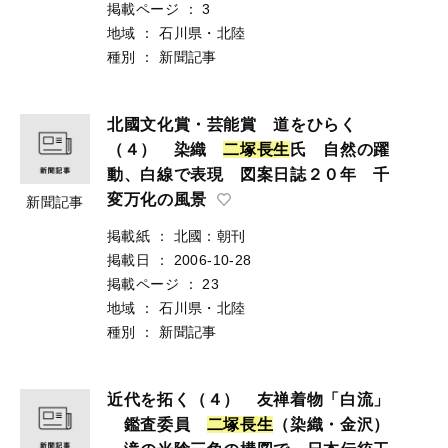
掲載ページ
：
3
地域
：
石川県・北陸
種別
：
新聞記事
北國文化賞・芸能賞 道をひらく
（４） 染織
二
塚
長
生
氏 自然の躍
動、白線で表現 図案日誌２０年 千
変万化の風景
新聞記事
掲載紙
：
北國：朝刊
掲載日
：
2006-10-28
掲載ページ
：
23
地域
：
石川県・北陸
種別
：
新聞記事
近代を拓く（４） 友禅着物「白流」
鑑査委員
二
塚
長
生
（染織・金沢）