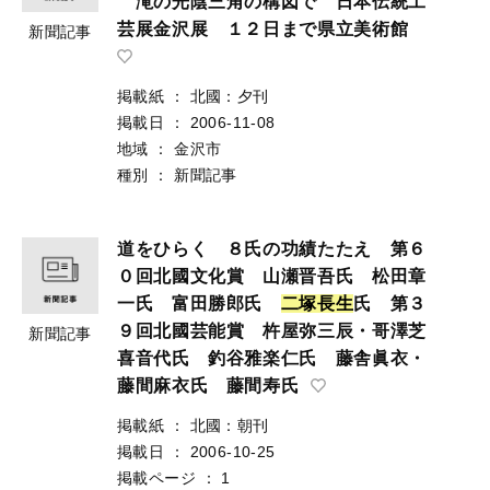
滝の光陰三角の構図で 日本伝統工
芸展金沢展 １２日まで県立美術館
新聞記事
掲載紙
：
北國：夕刊
掲載日
：
2006-11-08
地域
：
金沢市
種別
：
新聞記事
道をひらく ８氏の功績たたえ 第６
０回北國文化賞 山瀬晋吾氏 松田章
一氏 富田勝郎氏
二
塚
長
生
氏 第３
９回北國芸能賞 杵屋弥三辰・哥澤芝
新聞記事
喜音代氏 釣谷雅楽仁氏 藤舎眞衣・
藤間麻衣氏 藤間寿氏
掲載紙
：
北國：朝刊
掲載日
：
2006-10-25
掲載ページ
：
1