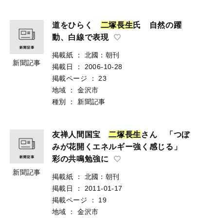
道をひらく
二
塚
長
生
氏 自然の躍
動、白線で表現
掲載紙
：
北國：朝刊
新聞記事
掲載日
：
2006-10-28
掲載ページ
：
23
地域
：
金沢市
種別
：
新聞記事
友禅人間国宝
二
塚
長
生
さん 「つぼ
みが花開くエネルギー強く感じる」
彩の共鳴勉強に
新聞記事
掲載紙
：
北國：朝刊
掲載日
：
2011-01-17
掲載ページ
：
19
地域
：
金沢市