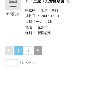
と」二塚さん友禅染展
掲載紙
：
北中：朝刊
新聞記事
掲載日
：
2007-12-21
掲載ページ
：
18
地域
：
金沢市
種別
：
新聞記事
1
2
/
2
ページ