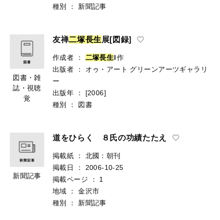
種別
：
新聞記事
友禅
二
塚
長
生
展[図録]
作成者
：
二
塚
長
生
‖作
出版者
：
オゥ・アート
グリーンアーツギャラリ
図書・雑
ー
誌・視聴
出版年
：
[2006]
覚
種別
：
図書
道をひらく ８氏の功績たたえ
掲載紙
：
北國：朝刊
掲載日
：
2006-10-25
新聞記事
掲載ページ
：
1
地域
：
金沢市
種別
：
新聞記事