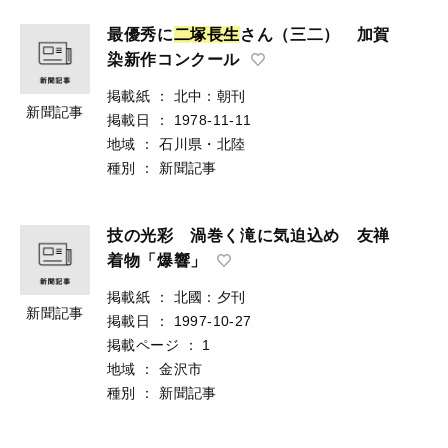
最優秀に
二
塚
長
生
さん（三二） 加賀
染新作コンクール
掲載紙
：
北中：朝刊
新聞記事
掲載日
：
1978-11-11
地域
：
石川県・北陸
種別
：
新聞記事
技の光彩 渦巻く滝に気迫込め 友禅
着物「爆響」
掲載紙
：
北國：夕刊
新聞記事
掲載日
：
1997-10-27
掲載ページ
：
1
地域
：
金沢市
種別
：
新聞記事