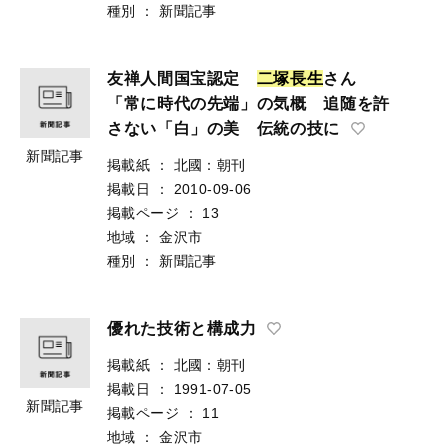
種別
：
新聞記事
友禅人間国宝認定
二
塚
長
生
さん
「常に時代の先端」の気概 追随を許
さない「白」の美 伝統の技に
新聞記事
掲載紙
：
北國：朝刊
掲載日
：
2010-09-06
掲載ページ
：
13
地域
：
金沢市
種別
：
新聞記事
優れた技術と構成力
掲載紙
：
北國：朝刊
掲載日
：
1991-07-05
新聞記事
掲載ページ
：
11
地域
：
金沢市