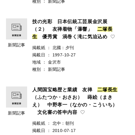
種別
：
新聞記事
技の光彩 日本伝統工芸展金沢展
（２） 友禅着物「瀑響」
二
塚
長
生
優秀賞 渦巻く滝に気迫込め
新聞記事
掲載紙
：
北國：夕刊
掲載日
：
1997-10-27
地域
：
金沢市
種別
：
新聞記事
人間国宝略歴と業績 友禅
二
塚
長
生
（ふたつか・おさお） 蒔絵（まき
え） 中野孝一（なかの・こういち）
文化審の答申内容
新聞記事
掲載紙
：
北中：朝刊
掲載日
：
2010-07-17