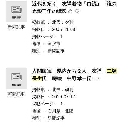
近代を拓く 友禅着物「白流」 滝の
光影三角の構図で
掲載紙
：
北國：夕刊
新聞記事
掲載日
：
2006-11-08
掲載ページ
：
1
地域
：
金沢市
種別
：
新聞記事
人間国宝 県内から２人 友禅
二
塚
長
生
氏 蒔絵 中野孝一氏
掲載紙
：
北中：朝刊
新聞記事
掲載日
：
2010-07-17
掲載ページ
：
1
地域
：
石川県・北陸
種別
：
新聞記事