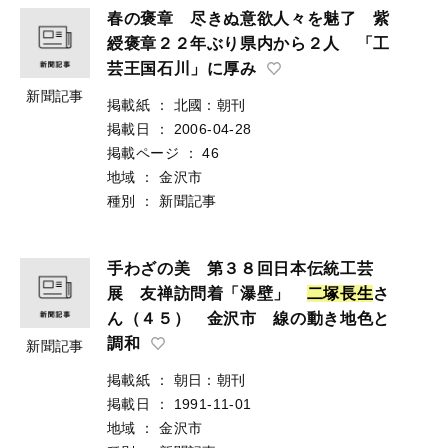
春の褒章 尽きぬ意欲人々を魅了 紫
綬褒章２２年ぶり県内から２人 「工
芸王国石川」に厚み
新聞記事
掲載紙
：
北國：朝刊
掲載日
：
2006-04-28
掲載ページ
：
46
地域
：
金沢市
種別
：
新聞記事
手わざの美 第３８回日本伝統工芸
展 友禅訪問着「瀑壁」
二
塚
長
生
さ
ん（４５） 金沢市 線の動き地色と
調和
新聞記事
掲載紙
：
朝日：朝刊
掲載日
：
1991-11-01
地域
：
金沢市