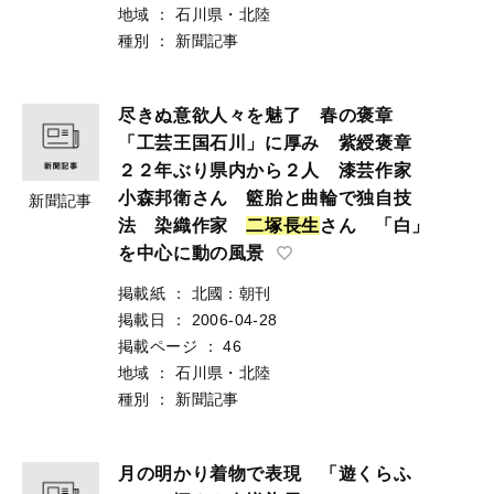
地域
：
石川県・北陸
種別
：
新聞記事
尽きぬ意欲人々を魅了 春の褒章
「工芸王国石川」に厚み 紫綬褒章
２２年ぶり県内から２人 漆芸作家
小森邦衛さん 籃胎と曲輪で独自技
新聞記事
法 染織作家
二
塚
長
生
さん 「白」
を中心に動の風景
掲載紙
：
北國：朝刊
掲載日
：
2006-04-28
掲載ページ
：
46
地域
：
石川県・北陸
種別
：
新聞記事
月の明かり着物で表現 「遊くらふ