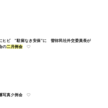
にヒビ ”駐留なき安保”に 曽祢民社外交委員長が
会の
二
月
例
会
幡写真ク例会