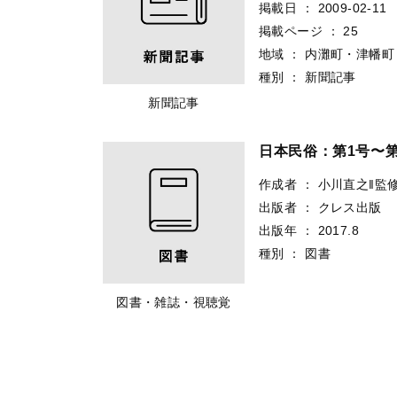
掲載日
：
2009-02-11
掲載ページ
：
25
地域
：
内灘町・津幡町
種別
：
新聞記事
新聞記事
日本民俗：第1号〜第
作成者
：
小川直之‖監
出版者
：
クレス出版
出版年
：
2017.8
種別
：
図書
図書・雑誌・視聴覚