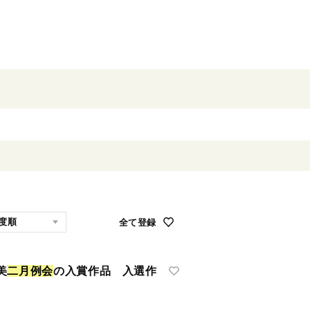
全て登録
美
二
月
例
会
の入賞作品 入選作