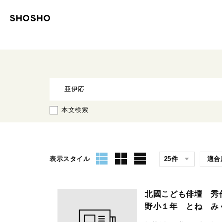
本文検索
表示スタイル
北國こども俳壇 秀
野小１年 とね 