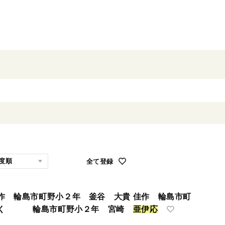
全て登録
作 輪島市町野小２年 釜谷 大貴 佳作 輪島市町
みく 輪島市町野小２年 宮崎
亜
伊
応