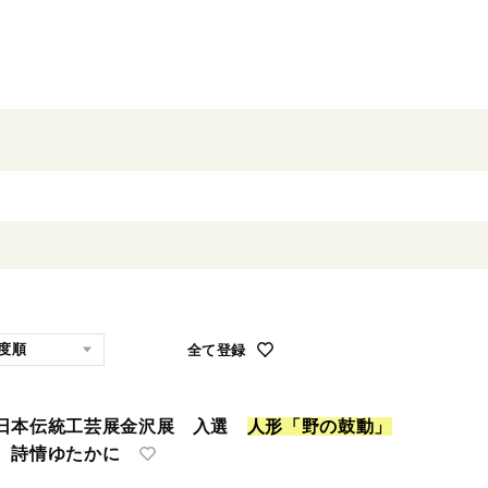
全て登録
回日本伝統工芸展金沢展 入選
人
形
「
野
の
鼓
動
」
 詩情ゆたかに