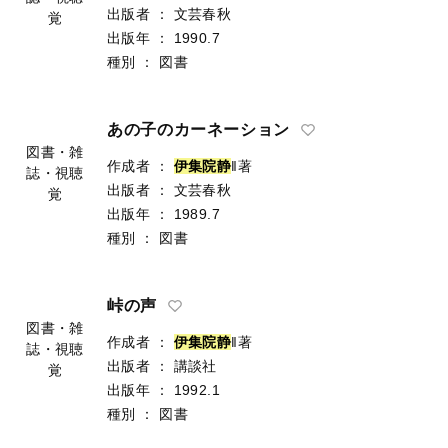
出版者
：
文芸春秋
覚
出版年
：
1990.7
種別
：
図書
あの子のカーネーション
図書・雑
作成者
：
伊
集
院
静
‖著
誌・視聴
出版者
：
文芸春秋
覚
出版年
：
1989.7
種別
：
図書
峠の声
図書・雑
作成者
：
伊
集
院
静
‖著
誌・視聴
出版者
：
講談社
覚
出版年
：
1992.1
種別
：
図書