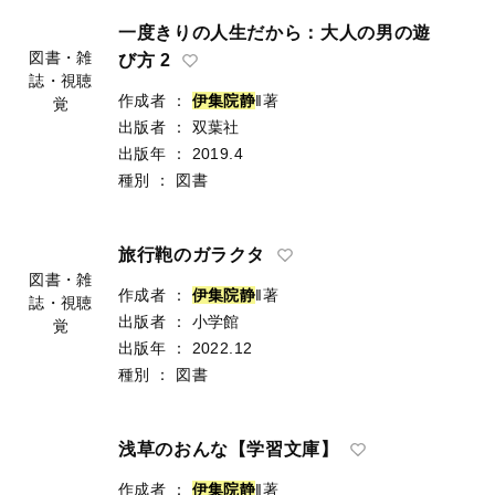
一度きりの人生だから：大人の男の遊
図書・雑
び方 2
誌・視聴
作成者
：
伊
集
院
静
‖著
覚
出版者
：
双葉社
出版年
：
2019.4
種別
：
図書
旅行鞄のガラクタ
図書・雑
作成者
：
伊
集
院
静
‖著
誌・視聴
出版者
：
小学館
覚
出版年
：
2022.12
種別
：
図書
浅草のおんな【学習文庫】
作成者
：
伊
集
院
静
‖著