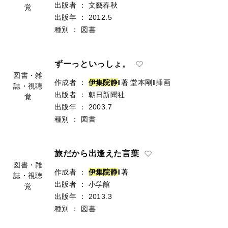
出版者
：
文藝春秋
覚
出版年
：
2012.5
種別
：
図書
ずーっといっしょ。
図書・雑
作成者
：
伊
集
院
静
‖著
堂本剛‖挿画
誌・視聴
出版者
：
朝日新聞社
覚
出版年
：
2003.7
種別
：
図書
旅だから出逢えた言葉
図書・雑
作成者
：
伊
集
院
静
‖著
誌・視聴
出版者
：
小学館
覚
出版年
：
2013.3
種別
：
図書