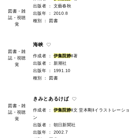
出版者
：
文藝春秋
図書・雑
出版年
：
2010.8
誌・視聴
種別
：
図書
覚
海峡
図書・雑
作成者
：
伊
集
院
静
‖著
誌・視聴
出版者
：
新潮社
覚
出版年
：
1991.10
種別
：
図書
きみとあるけば
図書・雑
作成者
：
伊
集
院
静
‖文
堂本剛‖イラストレーショ
誌・視聴
ン
覚
出版者
：
朝日新聞社
出版年
：
2002.7