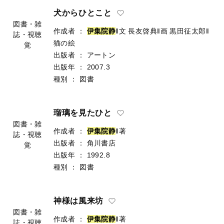
犬からひとこと
図書・雑
作成者
：
伊
集
院
静
‖文
長友啓典‖画
黒田征太郎‖
誌・視聴
猫の絵
覚
出版者
：
アートン
出版年
：
2007.3
種別
：
図書
瑠璃を見たひと
図書・雑
作成者
：
伊
集
院
静
‖著
誌・視聴
出版者
：
角川書店
覚
出版年
：
1992.8
種別
：
図書
神様は風来坊
図書・雑
作成者
：
伊
集
院
静
‖著
誌・視聴