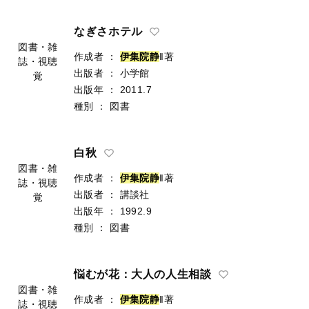
なぎさホテル
図書・雑
作成者
：
伊
集
院
静
‖著
誌・視聴
出版者
：
小学館
覚
出版年
：
2011.7
種別
：
図書
白秋
図書・雑
作成者
：
伊
集
院
静
‖著
誌・視聴
出版者
：
講談社
覚
出版年
：
1992.9
種別
：
図書
悩むが花：大人の人生相談
図書・雑
作成者
：
伊
集
院
静
‖著
誌・視聴