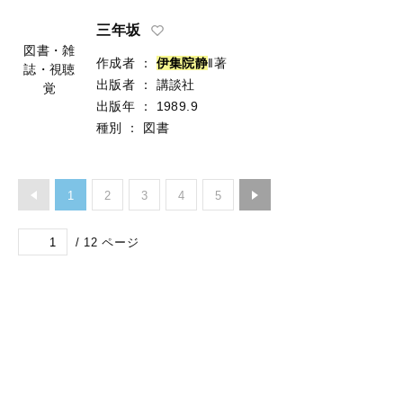
三年坂
図書・雑
作成者
：
伊
集
院
静
‖著
誌・視聴
出版者
：
講談社
覚
出版年
：
1989.9
種別
：
図書
1
2
3
4
5
/
12
ページ