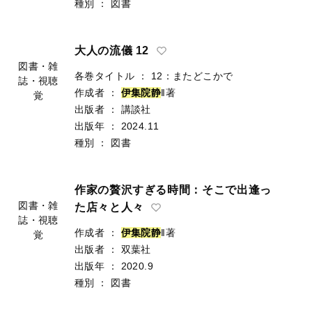
種別
：
図書
大人の流儀 12
図書・雑
各巻タイトル
：
12：またどこかで
誌・視聴
作成者
：
伊
集
院
静
‖著
覚
出版者
：
講談社
出版年
：
2024.11
種別
：
図書
作家の贅沢すぎる時間：そこで出逢っ
図書・雑
た店々と人々
誌・視聴
作成者
：
伊
集
院
静
‖著
覚
出版者
：
双葉社
出版年
：
2020.9
種別
：
図書