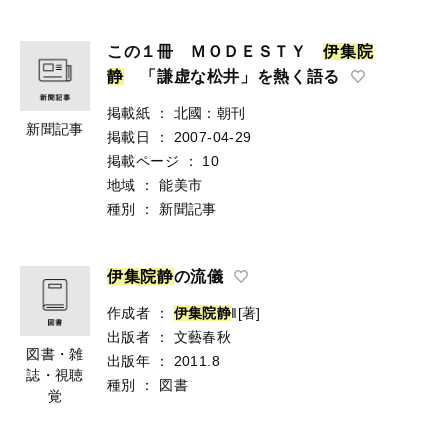
この１冊 ＭＯＤＥＳＴＹ
伊
集
院
静
「謙虚な松井」を熱く語る
掲載紙
：
北國：朝刊
新聞記事
掲載日
：
2007-04-29
掲載ページ
：
10
地域
：
能美市
種別
：
新聞記事
伊
集
院
静
の流儀
作成者
：
伊
集
院
静
‖[著]
出版者
：
文藝春秋
図書・雑
出版年
：
2011.8
誌・視聴
種別
：
図書
覚