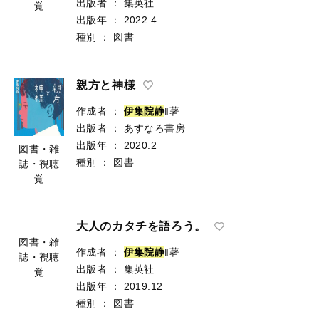
出版者
：
集英社
覚
出版年
：
2022.4
種別
：
図書
親方と神様
作成者
：
伊
集
院
静
‖著
出版者
：
あすなろ書房
出版年
：
2020.2
図書・雑
種別
：
図書
誌・視聴
覚
大人のカタチを語ろう。
図書・雑
作成者
：
伊
集
院
静
‖著
誌・視聴
出版者
：
集英社
覚
出版年
：
2019.12
種別
：
図書