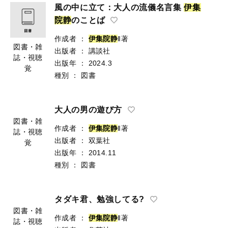
風の中に立て：大人の流儀名言集
伊
集
院
静
のことば
作成者
：
伊
集
院
静
‖著
図書・雑
出版者
：
講談社
誌・視聴
出版年
：
2024.3
覚
種別
：
図書
大人の男の遊び方
図書・雑
作成者
：
伊
集
院
静
‖著
誌・視聴
出版者
：
双葉社
覚
出版年
：
2014.11
種別
：
図書
タダキ君、勉強してる?
図書・雑
作成者
：
伊
集
院
静
‖著
誌・視聴