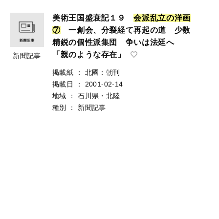
美術王国盛衰記１９
会
派
乱
立
の
洋
画
⑦
一創会、分裂経て再起の道 少数
精鋭の個性派集団 争いは法廷へ
「親のような存在」
新聞記事
掲載紙
：
北國：朝刊
掲載日
：
2001-02-14
地域
：
石川県・北陸
種別
：
新聞記事