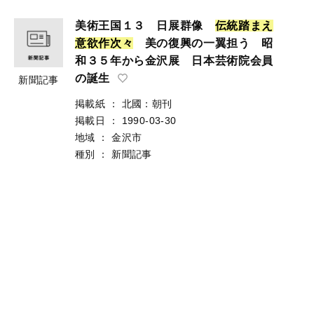
美術王国１３ 日展群像
伝
統
踏
ま
え
意
欲
作
次
々
美の復興の一翼担う 昭
和３５年から金沢展 日本芸術院会員
の誕生
新聞記事
掲載紙
：
北國：朝刊
掲載日
：
1990-03-30
地域
：
金沢市
種別
：
新聞記事