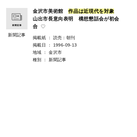
金沢市美術館
作
品
は
近
現
代
を
対
象
山出市長意向表明 構想懇話会が初会
合
新聞記事
掲載紙
：
読売：朝刊
掲載日
：
1996-09-13
地域
：
金沢市
種別
：
新聞記事