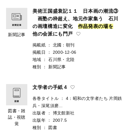
美術王国盛衰記１１ 日本画の潮流③
画塾の枠超え、地元作家集う 石川
の画壇構造に変化
作
品
発
表
の
場
を
他の会派にも門戸
新聞記事
掲載紙
：
北國：朝刊
掲載日
：
2000-12-06
地域
：
石川県・北陸
種別
：
新聞記事
文学者の手紙 4
各巻タイトル
：
4：昭和の文学者たち 片岡鉄
兵・深尾須磨...
図書・雑
出版者
：
博文館新社
誌・視聴
出版年
：
2007.5
覚
種別
：
図書