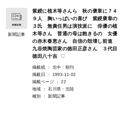
紫綬に植木等さんら 秋の褒章に７４
９人 胸いっぱいの喜び 紫綬褒章の
３氏 無責任男は演技派に 俳優の植
木等さん 普通の母は飽きるの 女優
新聞記事
の赤木春恵さん 自信の殻壊し前進
九谷焼陶芸家の徳田正彦さん ３代目
徳田八十吉
掲載紙
：
北中：朝刊
掲載日
：
1993-11-02
掲載ページ
：
22
地域
：
石川県・北陸
種別
：
新聞記事