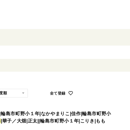
全て登録
|輪島市町野小１年|なかやまりこ|佳作|輪島市町野小
海
|華子／大畑|正太||輪島市町野小１年|こりき|もも