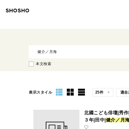
本文検索
表示スタイル
北國こども俳壇|秀作
３年|田中|
健
介
／
月