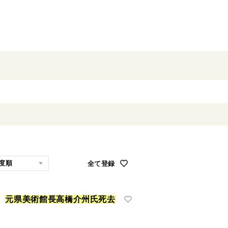
全て登録
、
元
県
美
術
館
長
高
橋
介
州
氏
死
去