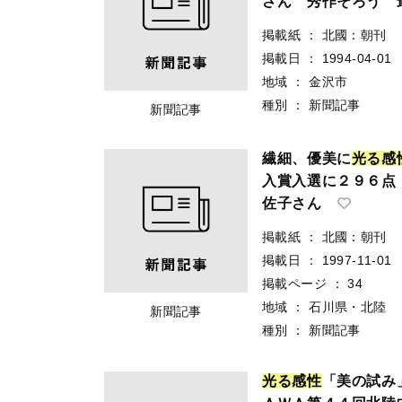
さん 秀作そろう 
掲載紙
：
北國：朝刊
掲載日
：
1994-04-01
地域
：
金沢市
種別
：
新聞記事
新聞記事
繊細、優美に
光
る
感
入賞入選に２９６点
佐子さん
掲載紙
：
北國：朝刊
掲載日
：
1997-11-01
掲載ページ
：
34
地域
：
石川県・北陸
新聞記事
種別
：
新聞記事
光
る
感
性
「美の試み