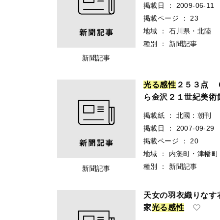
掲載日
：
2009-06-11
掲載ページ
：
23
地域
：
石川県・北陸
種別
：
新聞記事
新聞記事
光
る
感
性
２５３点 
ら金沢２１世紀美術
掲載紙
：
北國：朝刊
掲載日
：
2007-09-29
掲載ページ
：
20
地域
：
内灘町・津幡町
種別
：
新聞記事
新聞記事
天女の羽衣織りなす
家
光
る
感
性