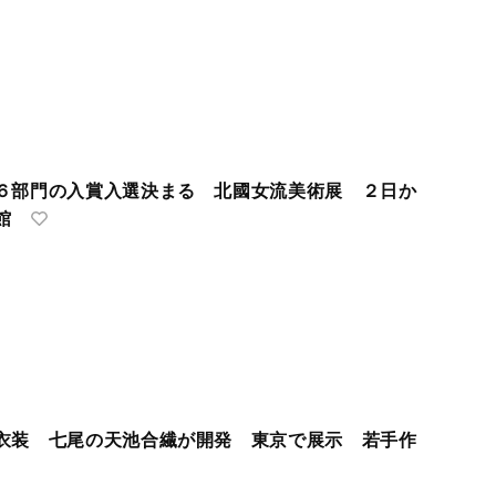
６部門の入賞入選決まる 北國女流美術展 ２日か
館
衣装 七尾の天池合繊が開発 東京で展示 若手作