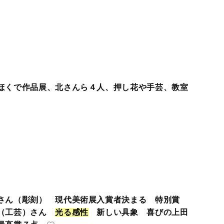
ほくで作品展、北さんら４人、押し花や手芸、教室
さん（彫刻） 現代美術展入賞者決まる 特別賞
島（工芸）さん
光
る
感
性
新しい具象 喜びの上田