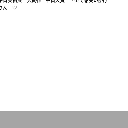
中日美術展 入賞作 中日大賞 「全てを失いかけ
さん