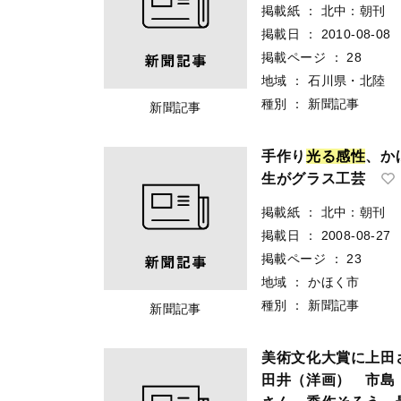
掲載紙
：
北中：朝刊
掲載日
：
2010-08-08
掲載ページ
：
28
地域
：
石川県・北陸
種別
：
新聞記事
新聞記事
手作り
光
る
感
性
、か
生がグラス工芸
掲載紙
：
北中：朝刊
掲載日
：
2008-08-27
掲載ページ
：
23
地域
：
かほく市
種別
：
新聞記事
新聞記事
美術文化大賞に上田
田井（洋画） 市