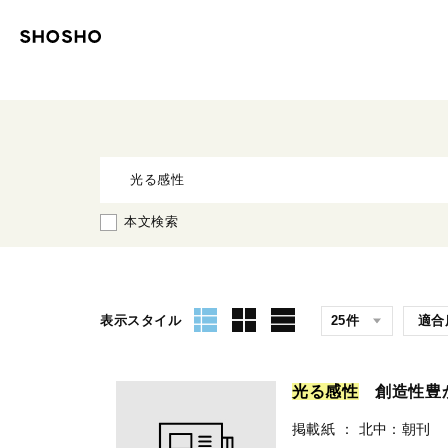
本文検索
表示スタイル
光
る
感
性
創造性豊か
掲載紙
：
北中：朝刊