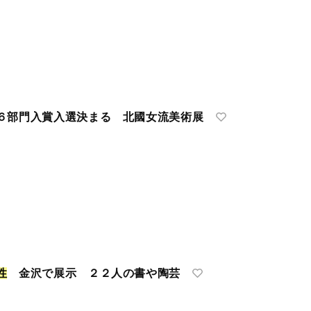
６部門入賞入選決まる 北國女流美術展
性
金沢で展示 ２２人の書や陶芸