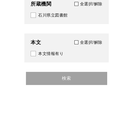
所蔵機関
全選択/解除
石川県立図書館
本文
全選択/解除
本文情報有り
検索