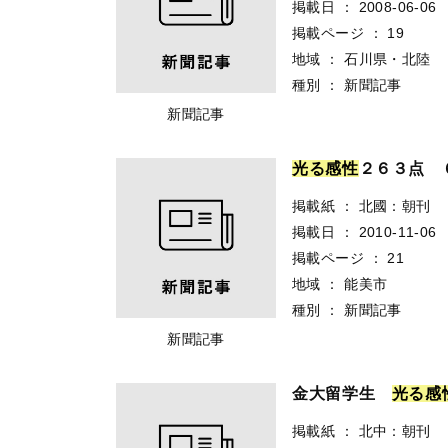
掲載日
：
2008-06-06
掲載ページ
：
19
地域
：
石川県・北陸
種別
：
新聞記事
新聞記事
光
る
感
性
２６３点 
掲載紙
：
北國：朝刊
掲載日
：
2010-11-06
掲載ページ
：
21
地域
：
能美市
種別
：
新聞記事
新聞記事
金大留学生
光
る
感
掲載紙
：
北中：朝刊