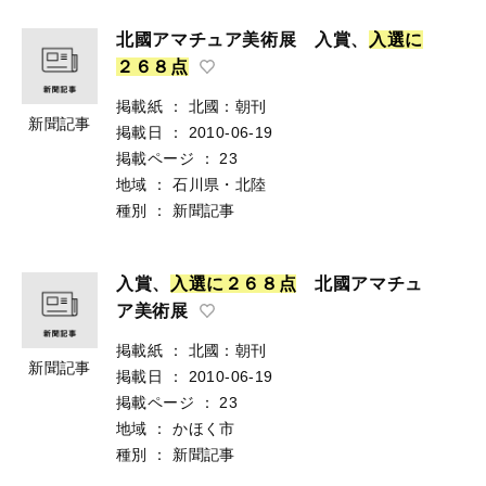
北國アマチュア美術展 入賞、
入
選
に
２
６
８
点
掲載紙
：
北國：朝刊
新聞記事
掲載日
：
2010-06-19
掲載ページ
：
23
地域
：
石川県・北陸
種別
：
新聞記事
入賞、
入
選
に
２
６
８
点
北國アマチュ
ア美術展
掲載紙
：
北國：朝刊
新聞記事
掲載日
：
2010-06-19
掲載ページ
：
23
地域
：
かほく市
種別
：
新聞記事