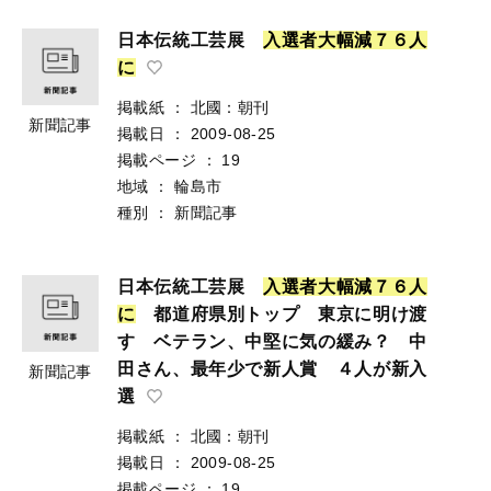
日本伝統工芸展
入
選
者
大
幅
減
７
６
人
に
掲載紙
：
北國：朝刊
新聞記事
掲載日
：
2009-08-25
掲載ページ
：
19
地域
：
輪島市
種別
：
新聞記事
日本伝統工芸展
入
選
者
大
幅
減
７
６
人
に
都道府県別トップ 東京に明け渡
す ベテラン、中堅に気の緩み？ 中
田さん、最年少で新人賞 ４人が新入
新聞記事
選
掲載紙
：
北國：朝刊
掲載日
：
2009-08-25
掲載ページ
：
19