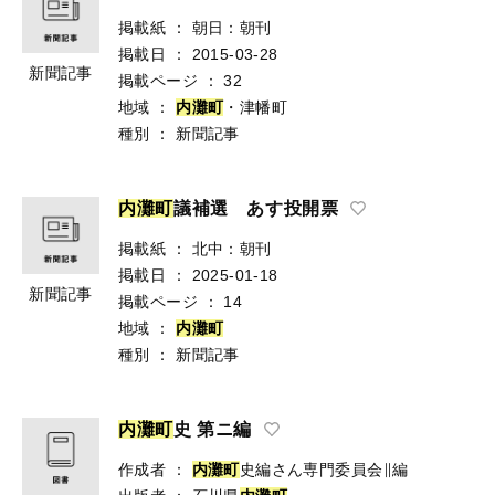
掲載紙
：
朝日：朝刊
掲載日
：
2015-03-28
新聞記事
掲載ページ
：
32
地域
：
内
灘
町
・津幡町
種別
：
新聞記事
内
灘
町
議補選 あす投開票
掲載紙
：
北中：朝刊
掲載日
：
2025-01-18
新聞記事
掲載ページ
：
14
地域
：
内
灘
町
種別
：
新聞記事
内
灘
町
史 第ニ編
作成者
：
内
灘
町
史編さん専門委員会∥編