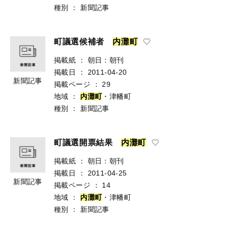
種別
：
新聞記事
町議選候補者
内
灘
町
掲載紙
：
朝日：朝刊
掲載日
：
2011-04-20
新聞記事
掲載ページ
：
29
地域
：
内
灘
町
・津幡町
種別
：
新聞記事
町議選開票結果
内
灘
町
掲載紙
：
朝日：朝刊
掲載日
：
2011-04-25
新聞記事
掲載ページ
：
14
地域
：
内
灘
町
・津幡町
種別
：
新聞記事