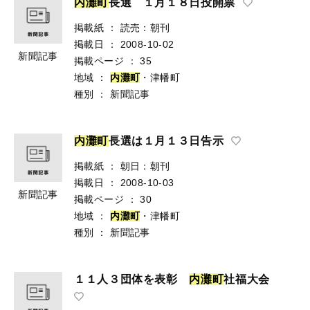
内
灘
町
長選 １月１８日投開票
掲載紙
：
読売：朝刊
掲載日
：
2008-10-02
新聞記事
掲載ページ
：
35
地域
：
内
灘
町
・津幡町
種別
：
新聞記事
内
灘
町
長選は１月１３日告示
掲載紙
：
朝日：朝刊
掲載日
：
2008-10-03
新聞記事
掲載ページ
：
30
地域
：
内
灘
町
・津幡町
種別
：
新聞記事
１１人３団体を表彰
内
灘
町
社福大会