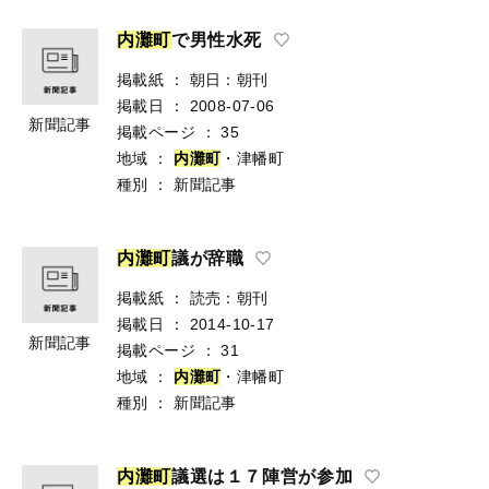
内
灘
町
で男性水死
掲載紙
：
朝日：朝刊
掲載日
：
2008-07-06
新聞記事
掲載ページ
：
35
地域
：
内
灘
町
・津幡町
種別
：
新聞記事
内
灘
町
議が辞職
掲載紙
：
読売：朝刊
掲載日
：
2014-10-17
新聞記事
掲載ページ
：
31
地域
：
内
灘
町
・津幡町
種別
：
新聞記事
内
灘
町
議選は１７陣営が参加