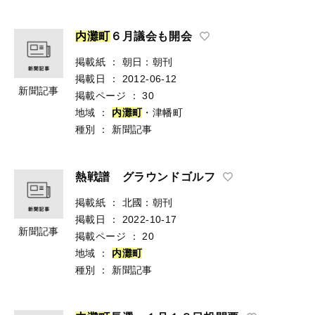
内
灘
町
６月議会も開会
掲載紙
：
朝日：朝刊
掲載日
：
2012-06-12
新聞記事
掲載ページ
：
30
地域
：
内
灘
町
・津幡町
種別
：
新聞記事
熱戦譜 グラウンドゴルフ
掲載紙
：
北國：朝刊
掲載日
：
2022-10-17
新聞記事
掲載ページ
：
20
地域
：
内
灘
町
種別
：
新聞記事