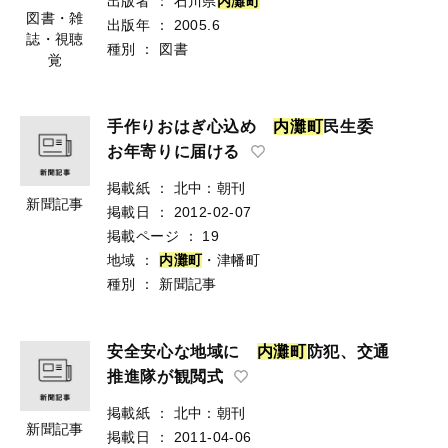
出版者
：
石川県
内
灘
町
図書・雑
出版年
：
2005.6
誌・視聴
種別
：
図書
覚
手作りおはぎ心込め
内
灘
町
民生委
お年寄りに届ける
掲載紙
：
北中：朝刊
新聞記事
掲載日
：
2012-02-07
掲載ページ
：
19
地域
：
内
灘
町
・津幡町
種別
：
新聞記事
安全安心な地域に
内
灘
町
防犯、交通
推進隊が観閲式
掲載紙
：
北中：朝刊
新聞記事
掲載日
：
2011-04-06