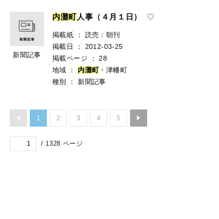
内
灘
町
人事（４月１日）
掲載紙
：
読売：朝刊
掲載日
：
2012-03-25
新聞記事
掲載ページ
：
28
地域
：
内
灘
町
・津幡町
種別
：
新聞記事
1
2
3
4
5
/
1328
ページ