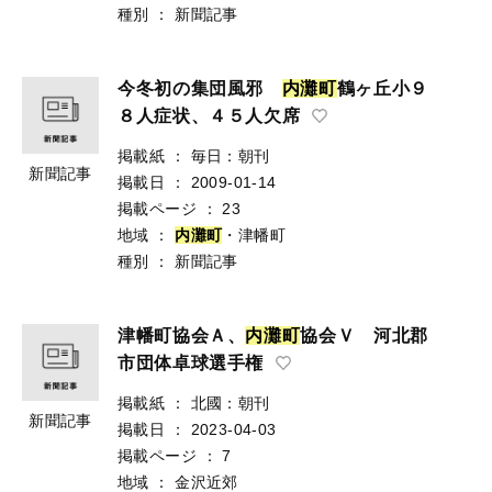
種別
：
新聞記事
今冬初の集団風邪
内
灘
町
鶴ヶ丘小９
８人症状、４５人欠席
掲載紙
：
毎日：朝刊
新聞記事
掲載日
：
2009-01-14
掲載ページ
：
23
地域
：
内
灘
町
・津幡町
種別
：
新聞記事
津幡町協会Ａ、
内
灘
町
協会Ｖ 河北郡
市団体卓球選手権
掲載紙
：
北國：朝刊
新聞記事
掲載日
：
2023-04-03
掲載ページ
：
7
地域
：
金沢近郊