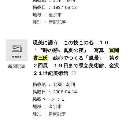
掲載日
：
1997-06-12
地域
：
金沢市
種別
：
新聞記事
現美に誘う この技この心 １０
「〝時の跡〟眞夏の夜」 写真
冨
岡
省
三
氏
絵心でつくる「風景」 第６
２回展 １９日まで県立美術館、金沢
新聞記事
２１世紀美術館
掲載紙
：
北國：朝刊
掲載日
：
2006-04-14
掲載ページ
：
1
地域
：
金沢市
種別
：
新聞記事