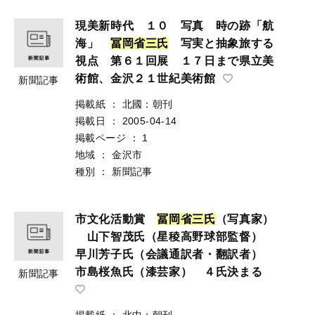
現美新時代 １０ 写真 時の跡「航
海」
冨
岡
省
三
氏
写実と抽象旅する
視点 第６１回展 １７日まで県立美
術館、金沢２１世紀美術館
新聞記事
掲載紙
：
北國：朝刊
掲載日
：
2005-04-14
掲載ページ
：
1
地域
：
金沢市
種別
：
新聞記事
市文化活動賞
冨
岡
省
三
氏
（写真家）
山下智茂氏（星稜高野球部監督）
早川芳子氏（会議通訳者・翻訳者）
市島桜魚氏（漆芸家） ４氏決まる
新聞記事
掲載紙
：
北中：朝刊