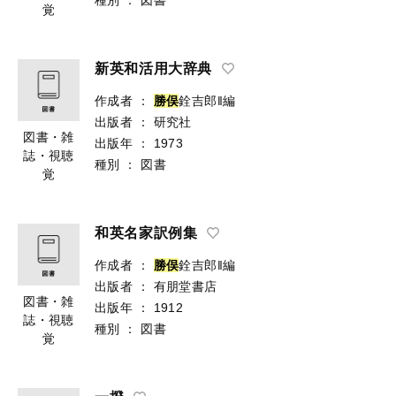
覚
新英和活用大辞典
作成者
：
勝
俣
銓吉郎‖編
出版者
：
研究社
図書・雑
出版年
：
1973
誌・視聴
種別
：
図書
覚
和英名家訳例集
作成者
：
勝
俣
銓吉郎‖編
出版者
：
有朋堂書店
図書・雑
出版年
：
1912
誌・視聴
種別
：
図書
覚