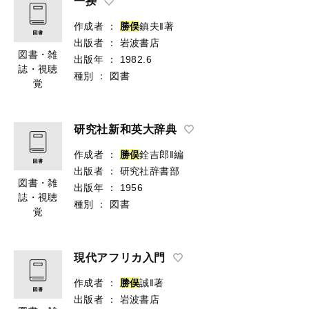
一揆
作成者
：
勝
俣
鎮夫‖著
出版者
：
岩波書店
図書・雑
出版年
：
1982.6
誌・視聴
種別
：
図書
覚
研究社新和英大辞典
作成者
：
勝
俣
銓吉郎‖編
出版者
：
研究社辞書部
図書・雑
出版年
：
1956
誌・視聴
種別
：
図書
覚
現代アフリカ入門
作成者
：
勝
俣
誠‖著
出版者
：
岩波書店