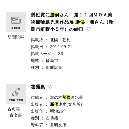
奨励賞に
勝
俣
さん 第１１回ＭＯＡ美
術館輪島児童作品展
勝
俣
凛さん（輪
島市町野小５年）の絵画
新聞記事
掲載紙
：
北國：朝刊
掲載日
：
2012-09-21
掲載ページ
：
33
地域
：
輪島市
種別
：
新聞記事
雲霧集
作成者
：
瀧の本
勝
俣
連水著
出版者
：
勝
俣
連水(文音所)
古典籍・
出版年
：
明治26年
古文書
種別
：
古典籍
資料群
：
月明文庫