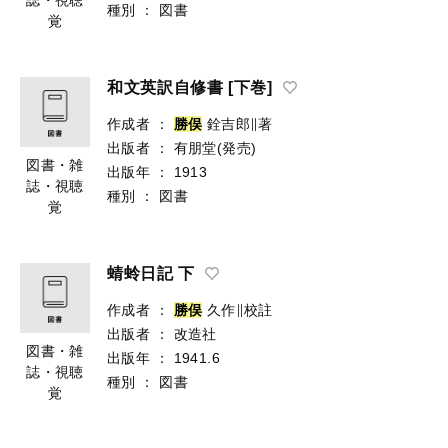
種別
：
図書
覚
和文英訳自修書 [下巻]
作成者
：
勝
俣
銓吉郎∥著
出版者
：
有朋堂(発売)
図書・雑
出版年
：
1913
誌・視聴
種別
：
図書
覚
蜻蛉日記 下
作成者
：
勝
俣
久作∥校註
出版者
：
改造社
図書・雑
出版年
：
1941.6
誌・視聴
種別
：
図書
覚