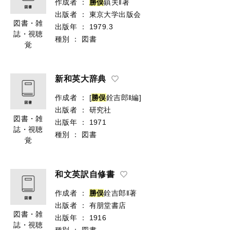
作成者
：
勝
俣
鎮夫‖著
出版者
：
東京大学出版会
図書・雑
出版年
：
1979.3
誌・視聴
種別
：
図書
覚
新和英大辞典
作成者
：
[
勝
俣
銓吉郎‖編]
出版者
：
研究社
図書・雑
出版年
：
1971
誌・視聴
種別
：
図書
覚
和文英訳自修書
作成者
：
勝
俣
銓吉郎‖著
出版者
：
有朋堂書店
図書・雑
出版年
：
1916
誌・視聴
種別
：
図書