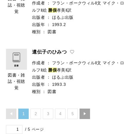
作成者
：
フラン・ボークウィル‖文
マイク・ロ
誌・視聴
ルフ‖絵
勝
俣
孝美‖訳
覚
出版者
：
ほるぷ出版
出版年
：
1993.2
種別
：
図書
遺伝子のひみつ
作成者
：
フラン・ボークウィル‖文
マイク・ロ
ルフ‖絵
勝
俣
孝美‖訳
図書・雑
出版者
：
ほるぷ出版
誌・視聴
出版年
：
1993.3
覚
種別
：
図書
1
2
3
4
5
/
5
ページ