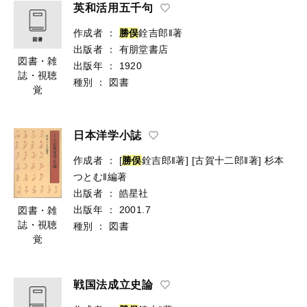
英和活用五千句
作成者
：
勝
俣
銓吉郎‖著
出版者
：
有朋堂書店
図書・雑
出版年
：
1920
誌・視聴
種別
：
図書
覚
日本洋学小誌
作成者
：
[
勝
俣
銓吉郎‖著]
[古賀十二郎‖著]
杉本
つとむ‖編著
出版者
：
皓星社
出版年
：
2001.7
図書・雑
誌・視聴
種別
：
図書
覚
戦国法成立史論