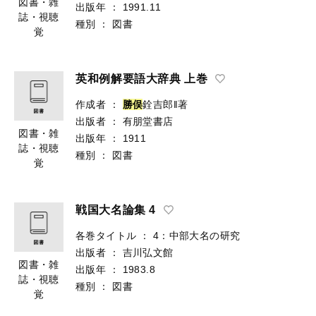
図書・雑
出版年
：
1991.11
誌・視聴
種別
：
図書
覚
英和例解要語大辞典 上巻
作成者
：
勝
俣
銓吉郎‖著
出版者
：
有朋堂書店
図書・雑
出版年
：
1911
誌・視聴
種別
：
図書
覚
戦国大名論集 4
各巻タイトル
：
4：中部大名の研究
出版者
：
吉川弘文館
図書・雑
出版年
：
1983.8
誌・視聴
種別
：
図書
覚