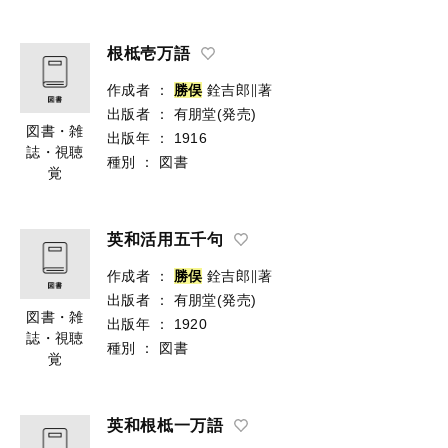
根柢壱万語
作成者
：
勝
俣
銓吉郎∥著
出版者
：
有朋堂(発売)
図書・雑
出版年
：
1916
誌・視聴
種別
：
図書
覚
英和活用五千句
作成者
：
勝
俣
銓吉郎∥著
出版者
：
有朋堂(発売)
図書・雑
出版年
：
1920
誌・視聴
種別
：
図書
覚
英和根柢一万語