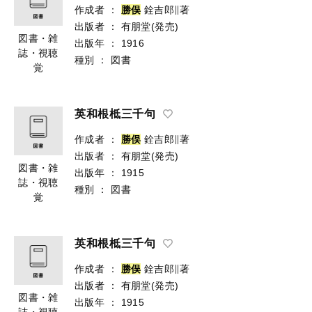
作成者
：
勝
俣
銓吉郎∥著
出版者
：
有朋堂(発売)
図書・雑
出版年
：
1916
誌・視聴
種別
：
図書
覚
英和根柢三千句
作成者
：
勝
俣
銓吉郎∥著
出版者
：
有朋堂(発売)
図書・雑
出版年
：
1915
誌・視聴
種別
：
図書
覚
英和根柢三千句
作成者
：
勝
俣
銓吉郎∥著
出版者
：
有朋堂(発売)
図書・雑
出版年
：
1915
誌・視聴