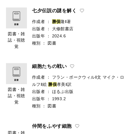
七夕伝説の謎を解く
作成者
：
勝
俣
隆‖著
出版者
：
大修館書店
図書・雑
出版年
：
2024.6
誌・視聴
種別
：
図書
覚
細胞たちの戦い
作成者
：
フラン・ボークウィル‖文
マイク・ロ
ルフ‖絵
勝
俣
孝美‖訳
図書・雑
出版者
：
ほるぷ出版
誌・視聴
出版年
：
1993.2
覚
種別
：
図書
仲間をふやす細胞
図書・雑