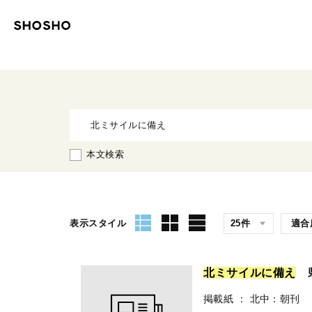
本文検索
表示スタイル
北
ミ
サ
イ
ル
に
備
え
県
掲載紙
：
北中：朝刊