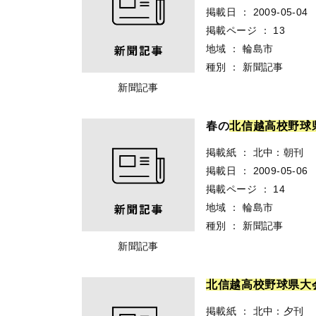
掲載日
：
2009-05-04
掲載ページ
：
13
地域
：
輪島市
種別
：
新聞記事
新聞記事
春の
北
信
越
高
校
野
球
掲載紙
：
北中：朝刊
掲載日
：
2009-05-06
掲載ページ
：
14
地域
：
輪島市
種別
：
新聞記事
新聞記事
北
信
越
高
校
野
球
県
大
掲載紙
：
北中：夕刊