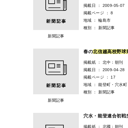
掲載日
：
2009-05-07
掲載ページ
：
8
地域
：
輪島市
種別
：
新聞記事
新聞記事
春の
北
信
越
高
校
野
球
掲載紙
：
北中：朝刊
掲載日
：
2009-04-28
掲載ページ
：
17
地域
：
能登町・穴水町
種別
：
新聞記事
新聞記事
穴水・能登連合初
掲載紙
：
北國：朝刊