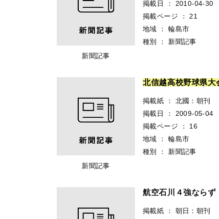
掲載日
：
2010-04-30
掲載ページ
：
21
地域
：
輪島市
種別
：
新聞記事
新聞記事
北
信
越
高
校
野
球
県
大
掲載紙
：
北國：朝刊
掲載日
：
2009-05-04
掲載ページ
：
16
地域
：
輪島市
種別
：
新聞記事
新聞記事
航空石川４強なら
掲載紙
：
朝日：朝刊