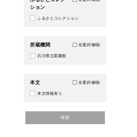
ション
2020
ふるさとコレクション
2021
2022
所蔵機関
2023
全選択/解除
石川県立図書館
2024
2025
本文
全選択/解除
本文情報有り
検索