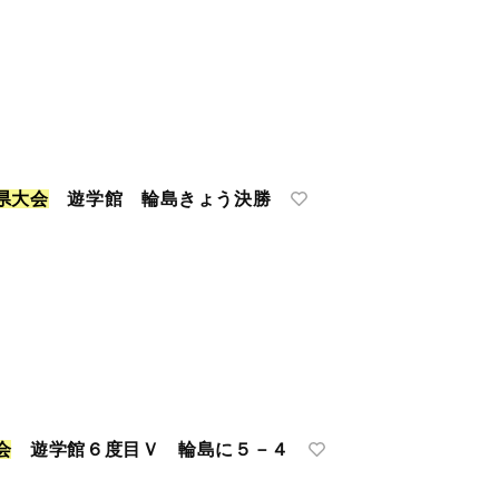
県
大
会
遊学館 輪島きょう決勝
会
遊学館６度目Ｖ 輪島に５－４