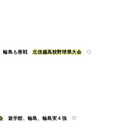
勝 輪島も善戦
北
信
越
高
校
野
球
県
大
会
会
遊学館、輪島、輪島実４強