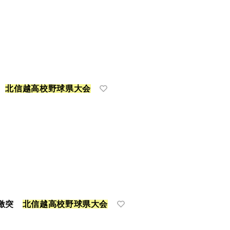
へ
北
信
越
高
校
野
球
県
大
会
ム激突
北
信
越
高
校
野
球
県
大
会