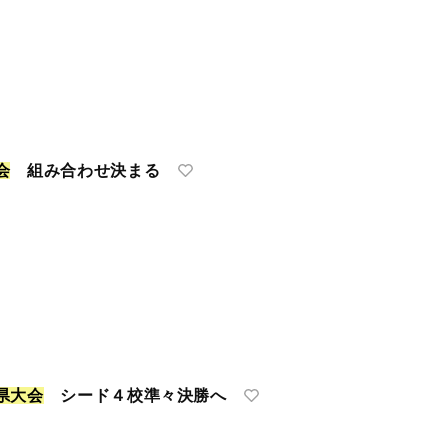
会
組み合わせ決まる
県
大
会
シード４校準々決勝へ