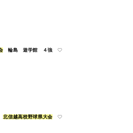
会
輪島 遊学館 ４強
ず
北
信
越
高
校
野
球
県
大
会