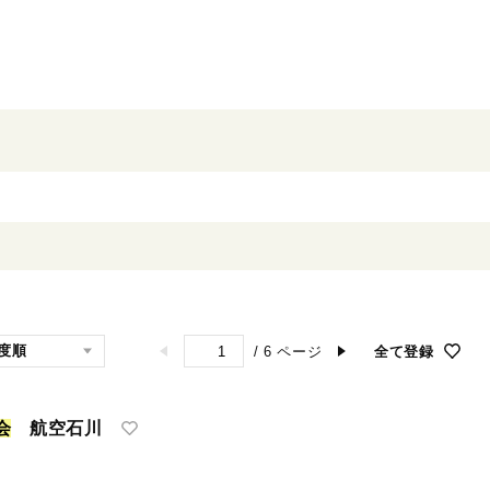
/
6
ページ
全て登録
会
航空石川