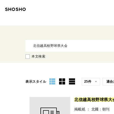
本文検索
表示スタイル
北
信
越
高
校
野
球
県
大
掲載紙
：
北國：朝刊