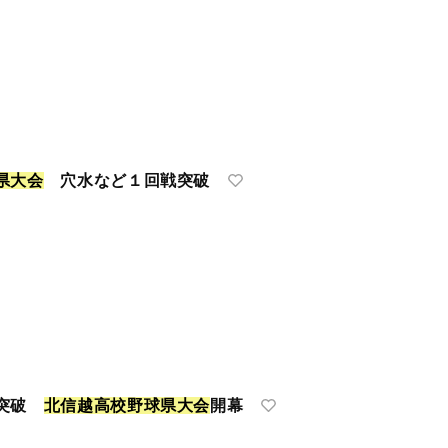
県
大
会
穴水など１回戦突破
戦突破
北
信
越
高
校
野
球
県
大
会
開幕