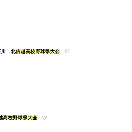
空石川
北
信
越
高
校
野
球
県
大
会
越
高
校
野
球
県
大
会