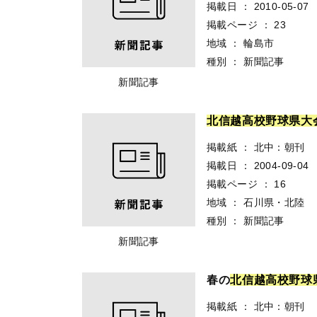
掲載日
：
2010-05-07
掲載ページ
：
23
地域
：
輪島市
種別
：
新聞記事
新聞記事
北
信
越
高
校
野
球
県
大
掲載紙
：
北中：朝刊
掲載日
：
2004-09-04
掲載ページ
：
16
地域
：
石川県・北陸
種別
：
新聞記事
新聞記事
春の
北
信
越
高
校
野
球
掲載紙
：
北中：朝刊