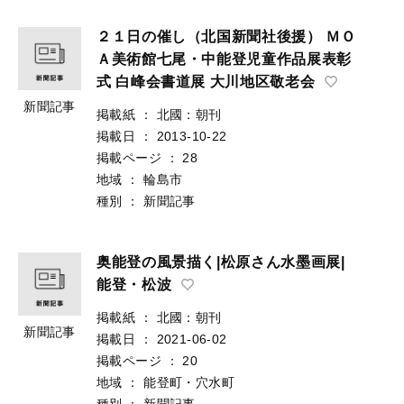
２１日の催し（北国新聞社後援） ＭＯ
Ａ美術館七尾・中能登児童作品展表彰
式 白峰会書道展 大川地区敬老会
新聞記事
掲載紙
：
北國：朝刊
掲載日
：
2013-10-22
掲載ページ
：
28
地域
：
輪島市
種別
：
新聞記事
奥能登の風景描く|松原さん水墨画展|
能登・松波
掲載紙
：
北國：朝刊
新聞記事
掲載日
：
2021-06-02
掲載ページ
：
20
地域
：
能登町・穴水町
種別
：
新聞記事