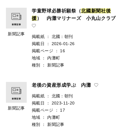
学童野球必勝祈願祭（
北
國
新
聞
社
後
援
） 内灘マリナーズ 小丸山クラブ
新聞記事
掲載紙
：
北國：朝刊
掲載日
：
2026-01-26
掲載ページ
：
16
地域
：
内灘町
種別
：
新聞記事
老後の資産形成学ぶ 内灘
掲載紙
：
北國：朝刊
掲載日
：
2023-11-20
新聞記事
掲載ページ
：
17
地域
：
内灘町
種別
：
新聞記事