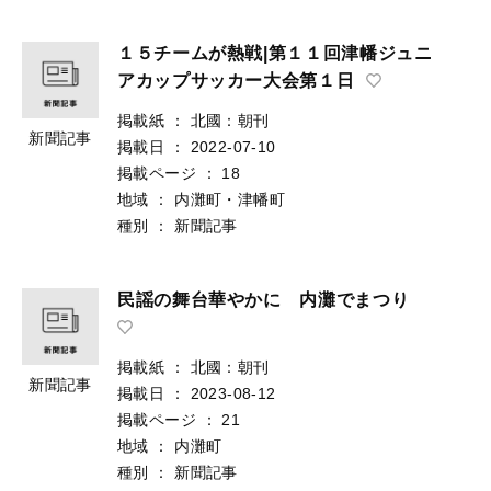
１５チームが熱戦|第１１回津幡ジュニ
アカップサッカー大会第１日
掲載紙
：
北國：朝刊
新聞記事
掲載日
：
2022-07-10
掲載ページ
：
18
地域
：
内灘町・津幡町
種別
：
新聞記事
民謡の舞台華やかに 内灘でまつり
掲載紙
：
北國：朝刊
新聞記事
掲載日
：
2023-08-12
掲載ページ
：
21
地域
：
内灘町
種別
：
新聞記事