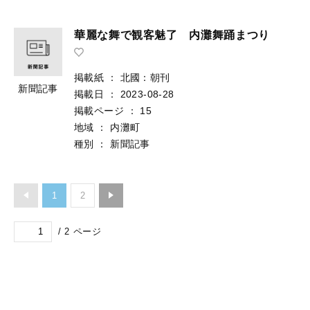
華麗な舞で観客魅了 内灘舞踊まつり
掲載紙
：
北國：朝刊
新聞記事
掲載日
：
2023-08-28
掲載ページ
：
15
地域
：
内灘町
種別
：
新聞記事
1
2
/
2
ページ