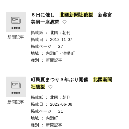
６日に催し
北
國
新
聞
社
後
援
新蔵富
美男一座慰問
掲載紙
：
北國：朝刊
新聞記事
掲載日
：
2012-11-07
掲載ページ
：
27
地域
：
内灘町・津幡町
種別
：
新聞記事
町民夏まつり３年ぶり開催
北
國
新
聞
社
後
援
掲載紙
：
北國：朝刊
新聞記事
掲載日
：
2022-06-08
掲載ページ
：
21
地域
：
内灘町
種別
：
新聞記事