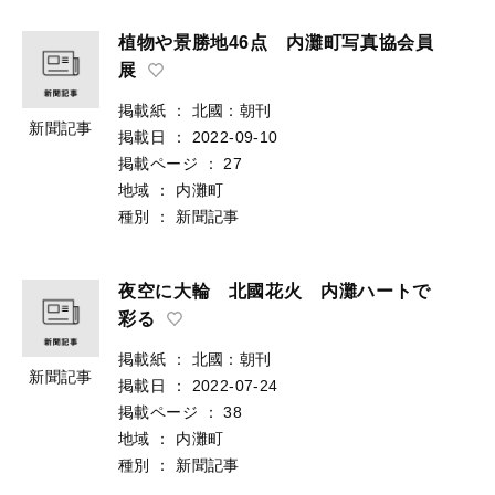
植物や景勝地46点 内灘町写真協会員
展
掲載紙
：
北國：朝刊
新聞記事
掲載日
：
2022-09-10
掲載ページ
：
27
地域
：
内灘町
種別
：
新聞記事
夜空に大輪 北國花火 内灘ハートで
彩る
掲載紙
：
北國：朝刊
新聞記事
掲載日
：
2022-07-24
掲載ページ
：
38
地域
：
内灘町
種別
：
新聞記事