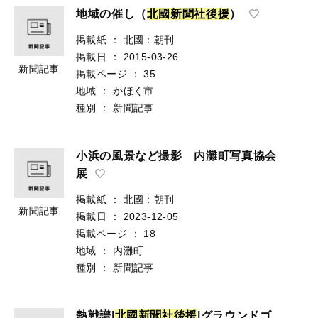
地域の催し（
北
國
新
聞
社
後
援
）
掲載紙
：
北國：朝刊
掲載日
：
2015-03-26
新聞記事
掲載ページ
：
35
地域
：
かほく市
種別
：
新聞記事
小浜の風景など撮影 内灘町写真協会
展
掲載紙
：
北國：朝刊
新聞記事
掲載日
：
2023-12-05
掲載ページ
：
18
地域
：
内灘町
種別
：
新聞記事
熱戦譜|
北
國
新
聞
社
後
援
|グラウンドゴ