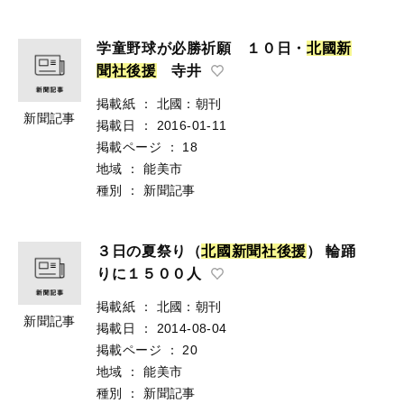
学童野球が必勝祈願 １０日・
北
國
新
聞
社
後
援
寺井
掲載紙
：
北國：朝刊
新聞記事
掲載日
：
2016-01-11
掲載ページ
：
18
地域
：
能美市
種別
：
新聞記事
３日の夏祭り（
北
國
新
聞
社
後
援
） 輪踊
りに１５００人
掲載紙
：
北國：朝刊
新聞記事
掲載日
：
2014-08-04
掲載ページ
：
20
地域
：
能美市
種別
：
新聞記事