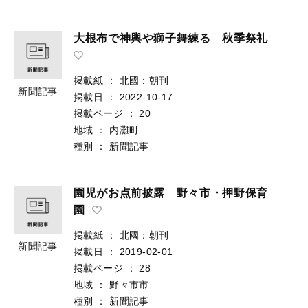
大根布で神輿や獅子舞練る 秋季祭礼
掲載紙
：
北國：朝刊
新聞記事
掲載日
：
2022-10-17
掲載ページ
：
20
地域
：
内灘町
種別
：
新聞記事
園児がお点前披露 野々市・押野保育
園
掲載紙
：
北國：朝刊
新聞記事
掲載日
：
2019-02-01
掲載ページ
：
28
地域
：
野々市市
種別
：
新聞記事