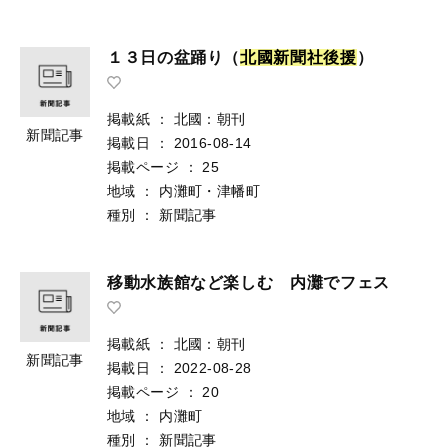
１３日の盆踊り（
北
國
新
聞
社
後
援
）
掲載紙
：
北國：朝刊
新聞記事
掲載日
：
2016-08-14
掲載ページ
：
25
地域
：
内灘町・津幡町
種別
：
新聞記事
移動水族館など楽しむ 内灘でフェス
掲載紙
：
北國：朝刊
新聞記事
掲載日
：
2022-08-28
掲載ページ
：
20
地域
：
内灘町
種別
：
新聞記事