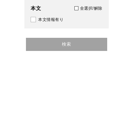
本文
全選択/解除
本文情報有り
検索