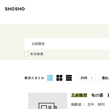
本文検索
表示スタイル
北
経
随
想
旬の器 
掲載紙
：
北中：朝刊