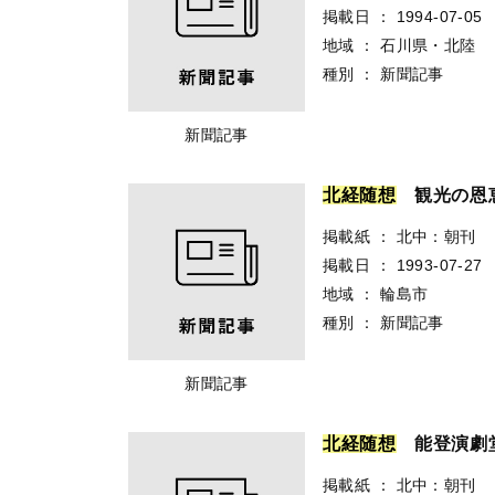
掲載日
：
1994-07-05
地域
：
石川県・北陸
種別
：
新聞記事
新聞記事
北
経
随
想
観光の恩
掲載紙
：
北中：朝刊
掲載日
：
1993-07-27
地域
：
輪島市
種別
：
新聞記事
新聞記事
北
経
随
想
能登演劇
掲載紙
：
北中：朝刊