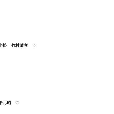
小松 竹村晴孝
平元昭