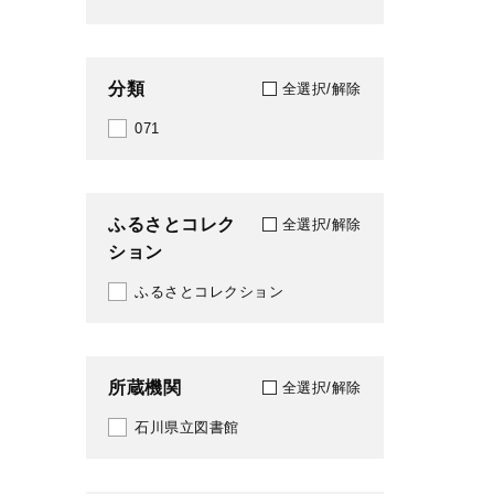
2008
2009
分類
全選択/解除
2011
071
2012
2013
ふるさとコレク
全選択/解除
ション
2014
ふるさとコレクション
2015
2016
所蔵機関
全選択/解除
石川県立図書館