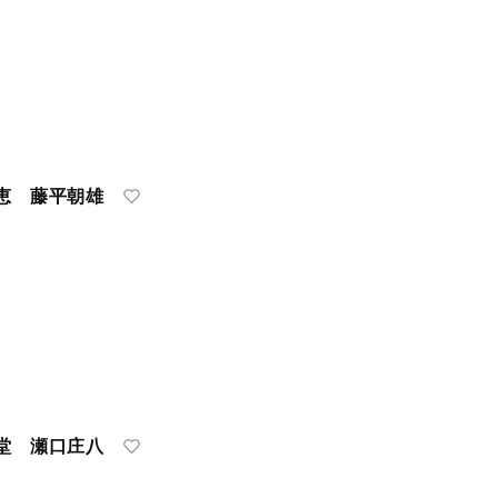
恵 藤平朝雄
堂 瀬口庄八