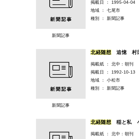
掲載日
：
1995-04-04
地域
：
七尾市
種別
：
新聞記事
新聞記事
北
経
随
想
追憶 村
掲載紙
：
北中：朝刊
掲載日
：
1992-10-13
地域
：
小松市
種別
：
新聞記事
新聞記事
北
経
随
想
稲と私 
掲載紙
：
北中：朝刊