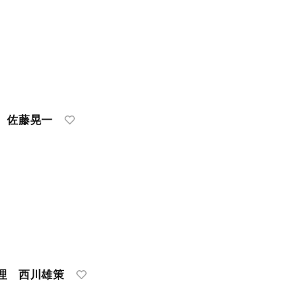
 佐藤晃一
理 西川雄策