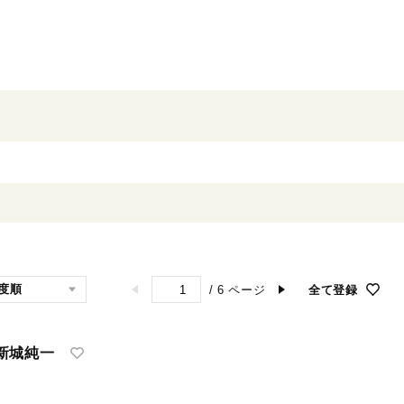
/
6
ページ
全て登録
新城純一