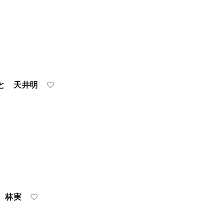
と 天井明
 林実