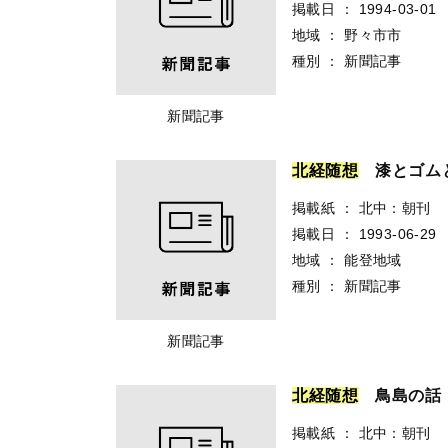
掲載日
：
1994-03-01
地域
：
野々市市
種別
：
新聞記事
新聞記事
北
経
随
想
漆とゴム
掲載紙
：
北中：朝刊
掲載日
：
1993-06-29
地域
：
能登地域
種別
：
新聞記事
新聞記事
北
経
随
想
鳥島の話
掲載紙
：
北中：朝刊