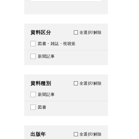
資料区分
全選択/解除
図書・雑誌・視聴覚
新聞記事
資料種別
全選択/解除
新聞記事
図書
出版年
全選択/解除