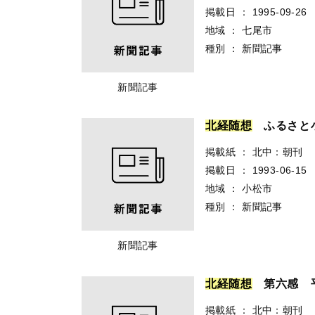
掲載日
：
1995-09-26
地域
：
七尾市
種別
：
新聞記事
新聞記事
北
経
随
想
ふるさと
掲載紙
：
北中：朝刊
掲載日
：
1993-06-15
地域
：
小松市
種別
：
新聞記事
新聞記事
北
経
随
想
第六感 
掲載紙
：
北中：朝刊