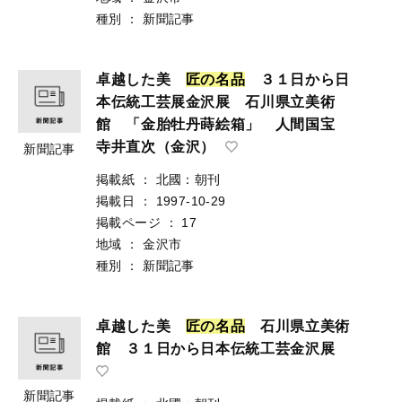
種別
：
新聞記事
卓越した美
匠
の
名
品
３１日から日
本伝統工芸展金沢展 石川県立美術
館 「金胎牡丹蒔絵箱」 人間国宝
寺井直次（金沢）
新聞記事
掲載紙
：
北國：朝刊
掲載日
：
1997-10-29
掲載ページ
：
17
地域
：
金沢市
種別
：
新聞記事
卓越した美
匠
の
名
品
石川県立美術
館 ３１日から日本伝統工芸金沢展
新聞記事