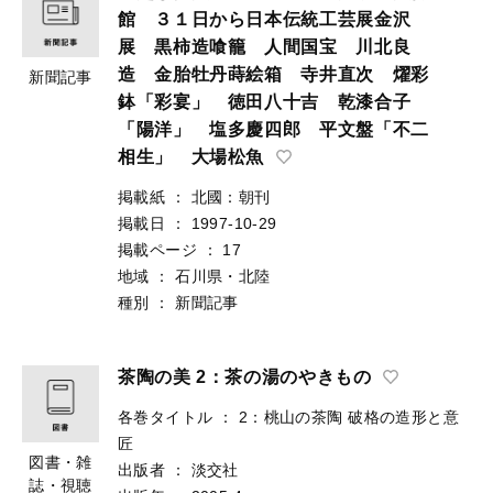
館 ３１日から日本伝統工芸展金沢
展 黒柿造喰籠 人間国宝 川北良
造 金胎牡丹蒔絵箱 寺井直次 燿彩
新聞記事
鉢「彩宴」 徳田八十吉 乾漆合子
「陽洋」 塩多慶四郎 平文盤「不二
相生」 大場松魚
掲載紙
：
北國：朝刊
掲載日
：
1997-10-29
掲載ページ
：
17
地域
：
石川県・北陸
種別
：
新聞記事
茶陶の美 2：茶の湯のやきもの
各巻タイトル
：
2：桃山の茶陶 破格の造形と意
匠
図書・雑
出版者
：
淡交社
誌・視聴