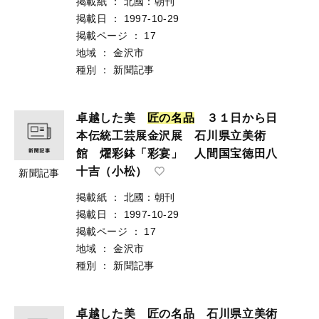
掲載紙
：
北國：朝刊
掲載日
：
1997-10-29
掲載ページ
：
17
地域
：
金沢市
種別
：
新聞記事
卓越した美
匠
の
名
品
３１日から日
本伝統工芸展金沢展 石川県立美術
館 燿彩鉢「彩宴」 人間国宝徳田八
十吉（小松）
新聞記事
掲載紙
：
北國：朝刊
掲載日
：
1997-10-29
掲載ページ
：
17
地域
：
金沢市
種別
：
新聞記事
卓越した美 匠の名品 石川県立美術