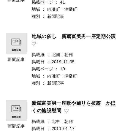
掲載ページ
：
41
地域
：
内灘町・津幡町
種別
：
新聞記事
地域の催し 新蔵冨美男一座定期公演
掲載紙
：
北國：朝刊
新聞記事
掲載日
：
2019-11-05
掲載ページ
：
19
地域
：
内灘町・津幡町
種別
：
新聞記事
新蔵富美男一座歌や踊りを披露 かほ
くの施設慰問
掲載紙
：
北中：朝刊
新聞記事
掲載日
：
2011-01-17