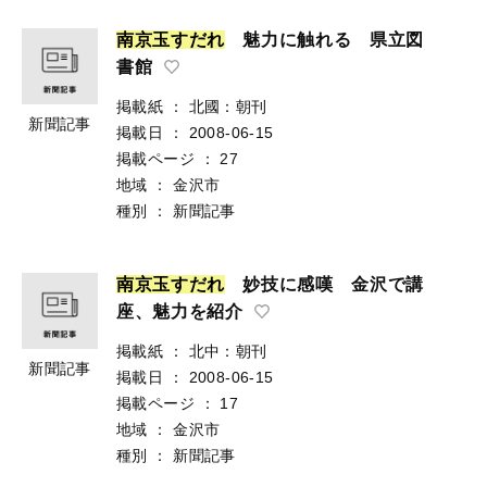
南
京
玉
す
だ
れ
魅力に触れる 県立図
書館
掲載紙
：
北國：朝刊
新聞記事
掲載日
：
2008-06-15
掲載ページ
：
27
地域
：
金沢市
種別
：
新聞記事
南
京
玉
す
だ
れ
妙技に感嘆 金沢で講
座、魅力を紹介
掲載紙
：
北中：朝刊
新聞記事
掲載日
：
2008-06-15
掲載ページ
：
17
地域
：
金沢市
種別
：
新聞記事