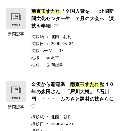
南
京
玉
す
だ
れ
「全国入賞を」 北國新
聞文化センター生 ７月の大会へ 演
技を奉納
新聞記事
掲載紙
：
北國：朝刊
掲載日
：
2009-05-04
掲載ページ
：
14
地域
：
金沢市
種別
：
新聞記事
金沢から新流派
南
京
玉
す
だ
れ
歴４０
年の森田さん 「犀川大橋」「石川
門」・・・ ふるさと題材の技さらに
新聞記事
掲載紙
：
北國：朝刊
掲載日
：
2006-05-21
掲載ページ
：
35