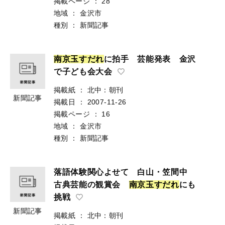
掲載ページ
：
28
地域
：
金沢市
種別
：
新聞記事
南
京
玉
す
だ
れ
に拍手 芸能発表 金沢
で子ども会大会
掲載紙
：
北中：朝刊
新聞記事
掲載日
：
2007-11-26
掲載ページ
：
16
地域
：
金沢市
種別
：
新聞記事
落語体験関心よせて 白山・笠間中
古典芸能の観賞会
南
京
玉
す
だ
れ
にも
挑戦
新聞記事
掲載紙
：
北中：朝刊