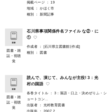
掲載ページ
：
19
地域
：
かほく市
種別
：
新聞記事
石川県事項関係件名ファイル な②・に
①
作成者
：
[石川県立図書館∥作成]
図書・雑
種別
：
図書
誌・視聴
覚
読んで、演じて、みんなが主役! 3：光
村の国語
各巻タイトル
：
3：落語・口上・決めぜりふ・シ
図書・雑
ョートコン...
誌・視聴
出版者
：
光村教育図書
覚
出版年
：
2007.2