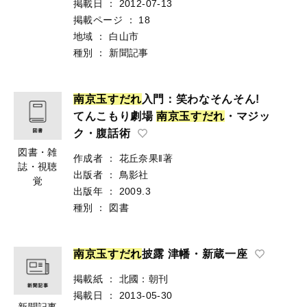
掲載日
：
2012-07-13
掲載ページ
：
18
地域
：
白山市
種別
：
新聞記事
南
京
玉
す
だ
れ
入門：笑わなそんそん!
てんこもり劇場
南
京
玉
す
だ
れ
・マジッ
ク・腹話術
図書・雑
作成者
：
花丘奈果‖著
誌・視聴
出版者
：
鳥影社
覚
出版年
：
2009.3
種別
：
図書
南
京
玉
す
だ
れ
披露 津幡・新蔵一座
掲載紙
：
北國：朝刊
掲載日
：
2013-05-30
新聞記事