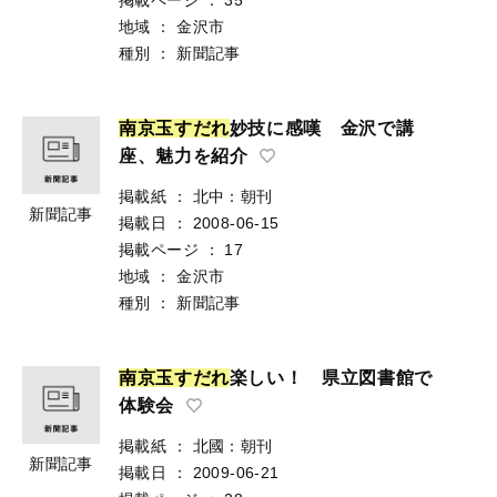
地域
：
金沢市
種別
：
新聞記事
南
京
玉
す
だ
れ
妙技に感嘆 金沢で講
座、魅力を紹介
掲載紙
：
北中：朝刊
新聞記事
掲載日
：
2008-06-15
掲載ページ
：
17
地域
：
金沢市
種別
：
新聞記事
南
京
玉
す
だ
れ
楽しい！ 県立図書館で
体験会
掲載紙
：
北國：朝刊
新聞記事
掲載日
：
2009-06-21