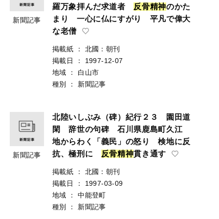
羅万象拝んだ求道者
反
骨
精
神
のかた
まり 一心に仏にすがり 平凡で偉大
新聞記事
な老僧
掲載紙
：
北國：朝刊
掲載日
：
1997-12-07
地域
：
白山市
種別
：
新聞記事
北陸いしぶみ（碑）紀行２３ 園田道
閑 辞世の句碑 石川県鹿島町久江
地からわく「義民」の怒り 検地に反
抗、極刑に
反
骨
精
神
貫き通す
新聞記事
掲載紙
：
北國：朝刊
掲載日
：
1997-03-09
地域
：
中能登町
種別
：
新聞記事