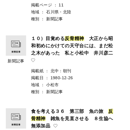
掲載ページ
：
11
地域
：
石川県・北陸
種別
：
新聞記事
１０）目覚める
反
骨
精
神
大正から昭
和初めにかけての天守台には、まだ松
之木があった 私と小松中 井川彦二
新聞記事
掲載紙
：
北中：朝刊
掲載日
：
1980-12-26
地域
：
小松市
種別
：
新聞記事
食を考える３６ 第三部 魚の旅
反
骨
精
神
雑魚を見直させる ８生協へ
無添加品