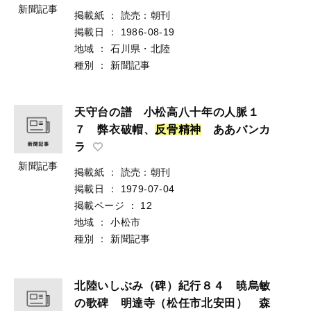
新聞記事
掲載紙
：
読売：朝刊
掲載日
：
1986-08-19
地域
：
石川県・北陸
種別
：
新聞記事
天守台の譜 小松高八十年の人脈１
７ 弊衣破帽、
反
骨
精
神
ああバンカ
ラ
新聞記事
掲載紙
：
読売：朝刊
掲載日
：
1979-07-04
掲載ページ
：
12
地域
：
小松市
種別
：
新聞記事
北陸いしぶみ（碑）紀行８４ 暁烏敏
の歌碑 明達寺（松任市北安田） 森