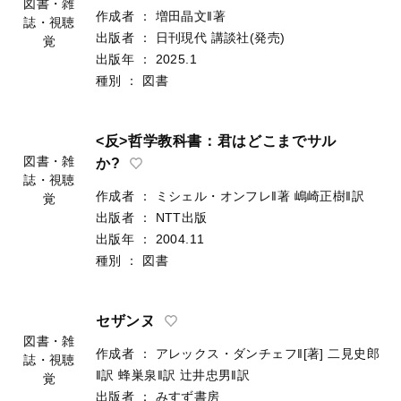
図書・雑
作成者
：
増田晶文‖著
誌・視聴
出版者
：
日刊現代
講談社(発売)
覚
出版年
：
2025.1
種別
：
図書
<反>哲学教科書：君はどこまでサル
図書・雑
か?
誌・視聴
作成者
：
ミシェル・オンフレ‖著
嶋崎正樹‖訳
覚
出版者
：
NTT出版
出版年
：
2004.11
種別
：
図書
セザンヌ
図書・雑
作成者
：
アレックス・ダンチェフ‖[著]
二見史郎
誌・視聴
‖訳
蜂巣泉‖訳
辻井忠男‖訳
覚
出版者
：
みすず書房