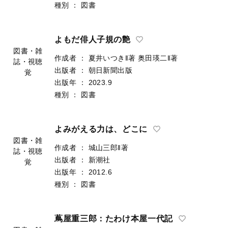
種別
：
図書
よもだ俳人子規の艶
図書・雑
作成者
：
夏井いつき‖著
奥田瑛二‖著
誌・視聴
出版者
：
朝日新聞出版
覚
出版年
：
2023.9
種別
：
図書
よみがえる力は、どこに
図書・雑
作成者
：
城山三郎‖著
誌・視聴
出版者
：
新潮社
覚
出版年
：
2012.6
種別
：
図書
蔦屋重三郎：たわけ本屋一代記