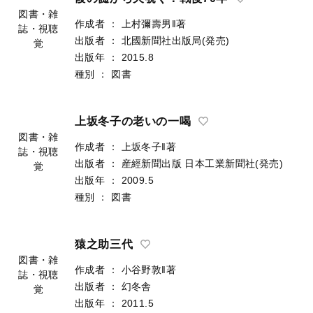
図書・雑
作成者
：
上村彌壽男‖著
誌・視聴
出版者
：
北國新聞社出版局(発売)
覚
出版年
：
2015.8
種別
：
図書
上坂冬子の老いの一喝
図書・雑
作成者
：
上坂冬子‖著
誌・視聴
出版者
：
産經新聞出版
日本工業新聞社(発売)
覚
出版年
：
2009.5
種別
：
図書
猿之助三代
図書・雑
作成者
：
小谷野敦‖著
誌・視聴
出版者
：
幻冬舎
覚
出版年
：
2011.5