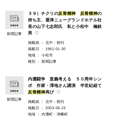
３９）チクリの
反
骨
精
神
反
骨
精
神
の
持ち主、粟津ニューグランドホテル社
長の山下七志郎氏 私と小松中 橋鉄
男
新聞記事
掲載紙
：
北中：朝刊
掲載日
：
1981-01-30
地域
：
小松市
種別
：
新聞記事
内灘闘争 意義考える ５０周年シン
ポ 作家・澤地さん講演 半世紀経て
反
骨
精
神
再び
新聞記事
掲載紙
：
北中：朝刊
掲載日
：
2003-06-23
地域
：
内灘町・津幡町