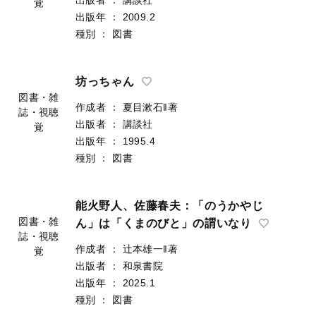
覚
出版年
：
2009.2
種別
：
図書
坊っちゃん
図書・雑
作成者
：
夏目漱石‖著
誌・視聴
出版者
：
講談社
覚
出版年
：
1995.4
種別
：
図書
能火野人、佐藤春夫：「のうかやじ
図書・雑
ん」は「くまのびと」の謂いなり
誌・視聴
作成者
：
辻本雄一‖著
覚
出版者
：
和泉書院
出版年
：
2025.1
種別
：
図書