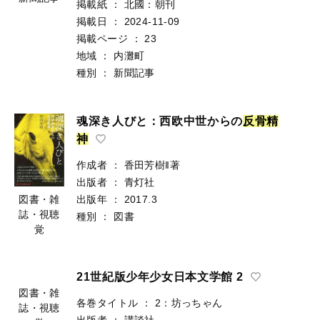
掲載紙
：
北國：朝刊
掲載日
：
2024-11-09
掲載ページ
：
23
地域
：
内灘町
種別
：
新聞記事
魂深き人びと：西欧中世からの
反
骨
精
神
作成者
：
香田芳樹‖著
出版者
：
青灯社
出版年
：
2017.3
図書・雑
誌・視聴
種別
：
図書
覚
21世紀版少年少女日本文学館 2
図書・雑
各巻タイトル
：
2：坊っちゃん
誌・視聴
出版者
：
講談社