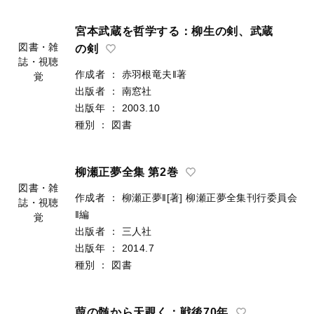
宮本武蔵を哲学する：柳生の剣、武蔵
図書・雑
の剣
誌・視聴
作成者
：
赤羽根竜夫‖著
覚
出版者
：
南窓社
出版年
：
2003.10
種別
：
図書
柳瀬正夢全集 第2巻
図書・雑
作成者
：
柳瀬正夢‖[著]
柳瀬正夢全集刊行委員会
誌・視聴
‖編
覚
出版者
：
三人社
出版年
：
2014.7
種別
：
図書
葭の髄から天覗く：戦後70年