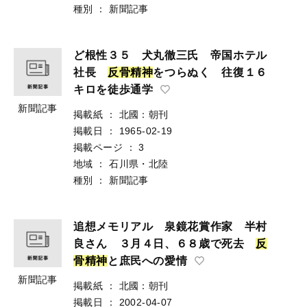
種別
：
新聞記事
ど根性３５ 犬丸徹三氏 帝国ホテル
社長
反
骨
精
神
をつらぬく 往復１６
キロを徒歩通学
新聞記事
掲載紙
：
北國：朝刊
掲載日
：
1965-02-19
掲載ページ
：
3
地域
：
石川県・北陸
種別
：
新聞記事
追想メモリアル 泉鏡花賞作家 半村
良さん ３月４日、６８歳で死去
反
骨
精
神
と庶民への愛情
新聞記事
掲載紙
：
北國：朝刊
掲載日
：
2002-04-07