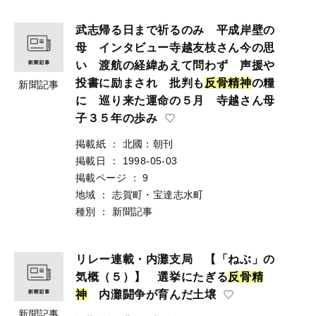
武志帰る日まで祈るのみ 平成岸壁の
母 インタビュー寺越友枝さん今の思
い 渡航の経緯あえて問わず 声援や
投書に励まされ 批判も
反
骨
精
神
の糧
新聞記事
に 巡り来た運命の５月 寺越さん母
子３５年の歩み
掲載紙
：
北國：朝刊
掲載日
：
1998-05-03
掲載ページ
：
9
地域
：
志賀町・宝達志水町
種別
：
新聞記事
リレー連載・内灘支局 【「ねぶ」の
気概（５）】 選挙にたぎる
反
骨
精
神
内灘闘争が育んだ土壌
新聞記事