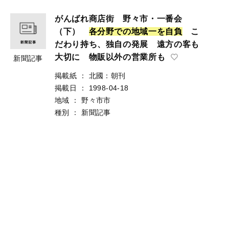
がんばれ商店街 野々市・一番会
（下）
各
分
野
で
の
地
域
一
を
自
負
こ
だわり持ち、独自の発展 遠方の客も
大切に 物販以外の営業所も
新聞記事
掲載紙
：
北國：朝刊
掲載日
：
1998-04-18
地域
：
野々市市
種別
：
新聞記事