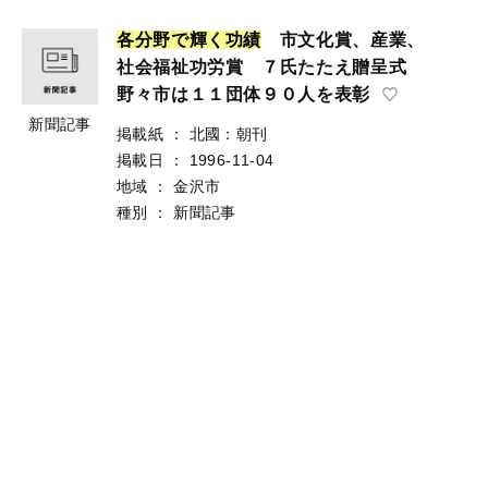
各
分
野
で
輝
く
功
績
市文化賞、産業、
社会福祉功労賞 ７氏たたえ贈呈式
野々市は１１団体９０人を表彰
新聞記事
掲載紙
：
北國：朝刊
掲載日
：
1996-11-04
地域
：
金沢市
種別
：
新聞記事