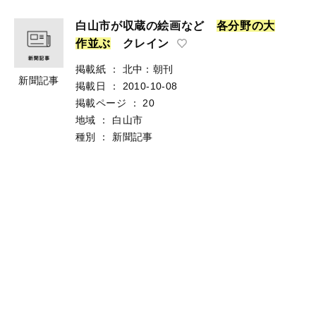
白山市が収蔵の絵画など
各
分
野
の
大
作
並
ぶ
クレイン
掲載紙
：
北中：朝刊
新聞記事
掲載日
：
2010-10-08
掲載ページ
：
20
地域
：
白山市
種別
：
新聞記事