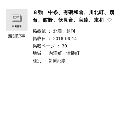
８強 中条、有磯和倉、川北町、扇
台、館野、伏見台、宝達、東和
掲載紙
：
北國：朝刊
新聞記事
掲載日
：
2016-06-14
掲載ページ
：
30
地域
：
内灘町・津幡町
種別
：
新聞記事