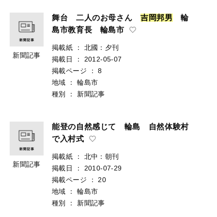
舞台 二人のお母さん
吉
岡
邦
男
輪
島市教育長 輪島市
掲載紙
：
北國：夕刊
新聞記事
掲載日
：
2012-05-07
掲載ページ
：
8
地域
：
輪島市
種別
：
新聞記事
能登の自然感じて 輪島 自然体験村
で入村式
掲載紙
：
北中：朝刊
新聞記事
掲載日
：
2010-07-29
掲載ページ
：
20
地域
：
輪島市
種別
：
新聞記事