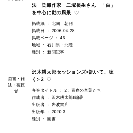
法 染織作家 二塚長生さん 「白」
を中心に動の風景
掲載紙
：
北國：朝刊
掲載日
：
2006-04-28
掲載ページ
：
46
地域
：
石川県・北陸
種別
：
新聞記事
沢木耕太郎セッションズ<訊いて、聴
図書・雑
く> 2
誌・視聴
各巻タイトル
：
2：青春の言葉たち
覚
作成者
：
沢木耕太郎‖編著
出版者
：
岩波書店
出版年
：
2020.3
種別
：
図書