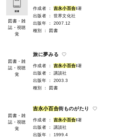
作成者
：
吉
永
小
百
合
‖著
出版者
：
世界文化社
図書・雑
出版年
：
2007.12
誌・視聴
種別
：
図書
覚
旅に夢みる
図書・雑
作成者
：
吉
永
小
百
合
‖著
誌・視聴
出版者
：
講談社
覚
出版年
：
2003.3
種別
：
図書
吉
永
小
百
合
街ものがたり
図書・雑
作成者
：
吉
永
小
百
合
‖著
誌・視聴
出版者
：
講談社
覚
出版年
：
1999.4