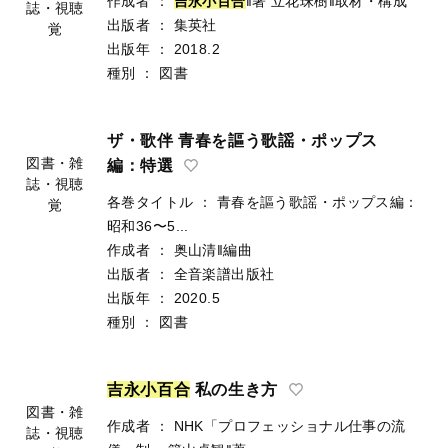
作成者
：
吉
永
小
百
合
‖著
立花珠樹‖取材・構成
誌・視聴
出版者
：
集英社
覚
出版年
：
2018.2
種別
：
図書
ザ・歌伴 青春を謳う歌謡・ポップス
図書・雑
編：特選
誌・視聴
各巻タイトル
：
青春を謳う歌謡・ポップス編：
覚
昭和36〜5...
作成者
：
奥山清‖編曲
出版者
：
全音楽譜出版社
出版年
：
2020.5
種別
：
図書
吉
永
小
百
合
私の生き方
図書・雑
作成者
：
NHK「プロフェッショナル仕事の流
誌・視聴