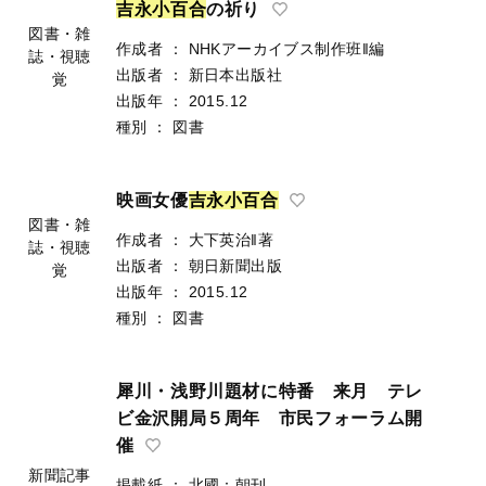
吉
永
小
百
合
の祈り
図書・雑
作成者
：
NHKアーカイブス制作班‖編
誌・視聴
出版者
：
新日本出版社
覚
出版年
：
2015.12
種別
：
図書
映画女優
吉
永
小
百
合
図書・雑
作成者
：
大下英治‖著
誌・視聴
出版者
：
朝日新聞出版
覚
出版年
：
2015.12
種別
：
図書
犀川・浅野川題材に特番 来月 テレ
ビ金沢開局５周年 市民フォーラム開
催
新聞記事
掲載紙
：
北國：朝刊