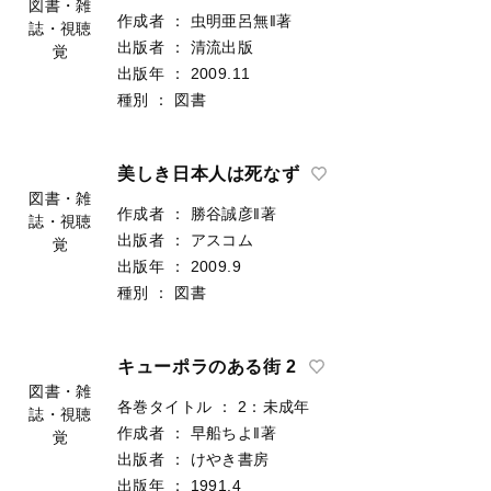
図書・雑
作成者
：
虫明亜呂無‖著
誌・視聴
出版者
：
清流出版
覚
出版年
：
2009.11
種別
：
図書
美しき日本人は死なず
図書・雑
作成者
：
勝谷誠彦‖著
誌・視聴
出版者
：
アスコム
覚
出版年
：
2009.9
種別
：
図書
キューポラのある街 2
図書・雑
各巻タイトル
：
2：未成年
誌・視聴
作成者
：
早船ちよ‖著
覚
出版者
：
けやき書房
出版年
：
1991.4