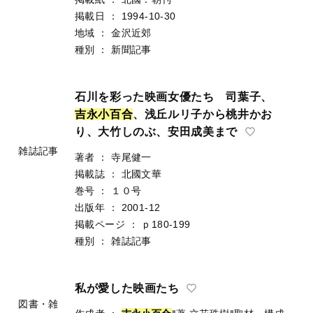
掲載日
：
1994-10-30
地域
：
金沢近郊
種別
：
新聞記事
石川を彩った映画女優たち 司葉子、
吉
永
小
百
合
、浅丘ルリ子から桃井かお
り、大竹しのぶ、安田成美まで
雑誌記事
著者
：
寺尾健一
掲載誌
：
北國文華
巻号
：
１０号
出版年
：
2001-12
掲載ページ
：
ｐ180-199
種別
：
雑誌記事
私が愛した映画たち
図書・雑