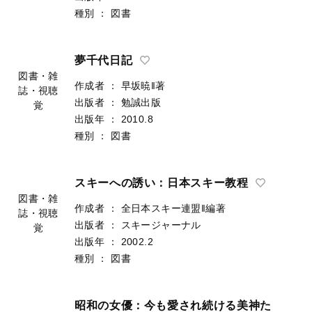
種別
：
図書
夢千代日記
図書・雑
作成者
：
早坂暁‖著
誌・視聴
出版者
：
勉誠出版
覚
出版年
：
2010.8
種別
：
図書
スキーへの誘い：日本スキー教程
図書・雑
作成者
：
全日本スキー連盟‖編著
誌・視聴
出版者
：
スキージャーナル
覚
出版年
：
2002.2
種別
：
図書
昭和の女優：今も愛され続ける美神た