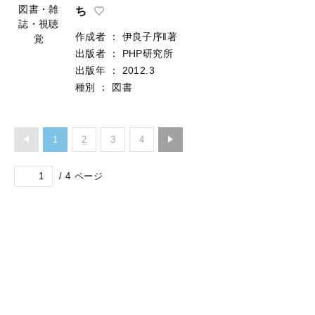
図書・雑
ち
誌・視聴
作成者
：
伊良子序‖著
覚
出版者
：
PHP研究所
出版年
：
2012.3
種別
：
図書
1
2
3
4
/
4
ページ