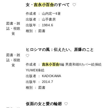
女・
吉
永
小
百
合
のすべて
作成者
：
山内宏一‖著
出版者
：
山手書房
図書・雑
出版年
：
1984.6
誌・視聴
種別
：
図書
覚
ヒロシマの風：伝えたい、原爆のこと
図書・雑
誌・視聴
作成者
：
吉
永
小
百
合
‖編
男鹿和雄‖カバー絵挿絵
覚
YUME‖挿絵
出版者
：
KADOKAWA
出版年
：
2014.7
種別
：
図書
仮面の女と愛の輪廻