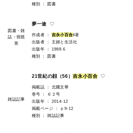
種別
：
図書
夢一途
図書・雑
作成者
：
吉
永
小
百
合
‖著
誌・視聴
出版者
：
主婦と生活社
覚
出版年
：
1988.6
種別
：
図書
21世紀の顔（56）
吉
永
小
百
合
掲載誌
：
北國文華
巻号
：
６２号
雑誌記事
出版年
：
2014-12
掲載ページ
：
ｐ9-12
種別
：
雑誌記事