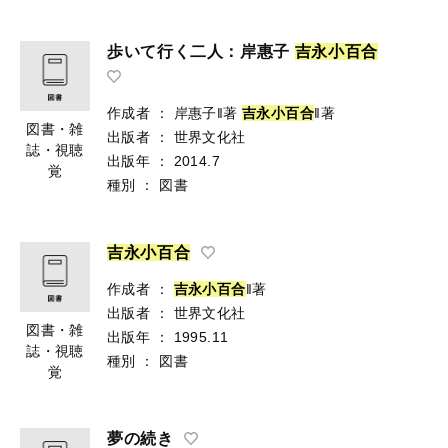
歩いて行く二人：岸惠子
吉
永
小
百
合
作成者
：
岸惠子‖著
吉
永
小
百
合
‖著
図書・雑
出版者
：
世界文化社
誌・視聴
出版年
：
2014.7
覚
種別
：
図書
吉
永
小
百
合
作成者
：
吉
永
小
百
合
‖著
出版者
：
世界文化社
図書・雑
出版年
：
1995.11
誌・視聴
種別
：
図書
覚
夢の続き