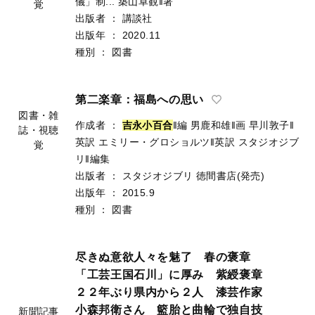
儀」制...
築山卓観‖著
覚
出版者
：
講談社
出版年
：
2020.11
種別
：
図書
第二楽章：福島への思い
図書・雑
作成者
：
吉
永
小
百
合
‖編
男鹿和雄‖画
早川敦子‖
誌・視聴
英訳
エミリー・グロショルツ‖英訳
スタジオジブ
覚
リ‖編集
出版者
：
スタジオジブリ
徳間書店(発売)
出版年
：
2015.9
種別
：
図書
尽きぬ意欲人々を魅了 春の褒章
「工芸王国石川」に厚み 紫綬褒章
２２年ぶり県内から２人 漆芸作家
小森邦衛さん 籃胎と曲輪で独自技
新聞記事