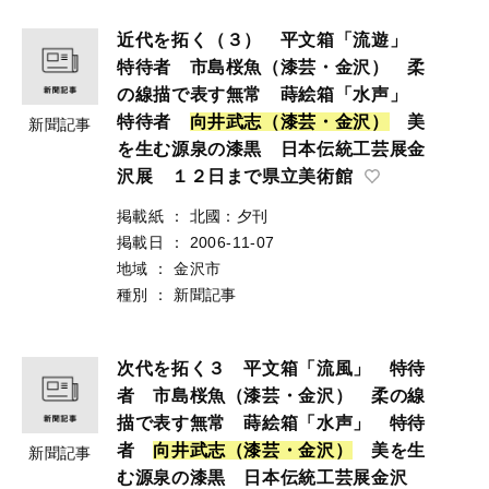
近代を拓く（３） 平文箱「流遊」
特待者 市島桜魚（漆芸・金沢） 柔
の線描で表す無常 蒔絵箱「水声」
特待者
向
井
武
志
（
漆
芸
・
金
沢
）
美
新聞記事
を生む源泉の漆黒 日本伝統工芸展金
沢展 １２日まで県立美術館
掲載紙
：
北國：夕刊
掲載日
：
2006-11-07
地域
：
金沢市
種別
：
新聞記事
次代を拓く３ 平文箱「流風」 特待
者 市島桜魚（漆芸・金沢） 柔の線
描で表す無常 蒔絵箱「水声」 特待
者
向
井
武
志
（
漆
芸
・
金
沢
）
美を生
新聞記事
む源泉の漆黒 日本伝統工芸展金沢