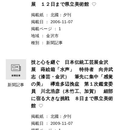
展 １２日まで県立美術館
掲載紙
：
北國：夕刊
掲載日
：
2006-11-07
掲載ページ
：
1
地域
：
金沢市
種別
：
新聞記事
技と心を継ぐ 日本伝統工芸展金沢
展 蒔絵箱「水声」 特待者 向井武
志（漆芸・金沢） 筆先に集中「感覚
の美」 欅造多辺挽盆 第１次鑑査委
新聞記事
員 川北浩彦（木竹工、加賀） 細部
に宿る大きな挑戦 ８日まで県立美術
館
掲載紙
：
北國：夕刊
掲載日
：
2009-11-07