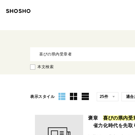
本文検索
表示スタイル
褒章
喜
び
の
県
内
受
省力化時代を先取