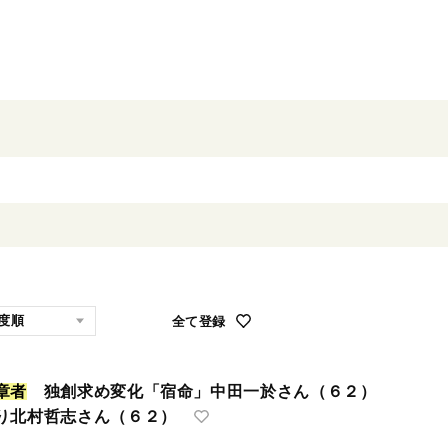
全て登録
章
者
独創求め変化「宿命」中田一於さん（６２）
り北村哲志さん（６２）