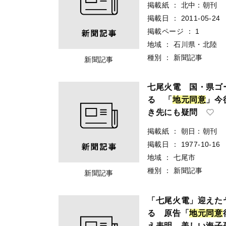
掲載紙
：
北中：朝刊
掲載日
：
2011-05-24
掲載ページ
：
1
地域
：
石川県・北陸
種別
：
新聞記事
新聞記事
七尾火電 国・県ゴ
る 「
地
元
同
意
」今
き先にも疑問
掲載紙
：
朝日：朝刊
掲載日
：
1977-10-16
地域
：
七尾市
種別
：
新聞記事
新聞記事
「七尾火電」迎えた
る 原告「
地
元
同
意
え表明 美しい海子