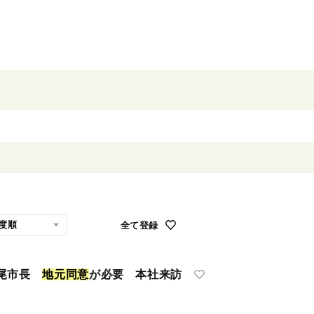
全て登録
七尾市長
地
元
同
意
が必要 本社来訪