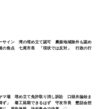
ーサイン 湾の埋め立て認可 農振地域除外も認め
後の焦点 七尾市長 「現状では反対」 行政の行
ヤマ場 埋め立て免許取り消し訴訟 口頭弁論始ま
得ず」 着工延期できるはず 守友市長 懇話会控
孫に 原告漁民 決起集会で決意