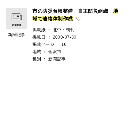
市の防災台帳整備 自主防災組織
地
域
で
連
絡
体
制
作
成
掲載紙
：
北中：朝刊
新聞記事
掲載日
：
2009-07-30
掲載ページ
：
16
地域
：
金沢市
種別
：
新聞記事