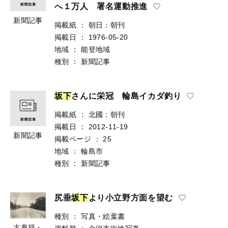
へ１万人 署名運動推進
新聞記事
掲載紙
：
朝日：朝刊
掲載日
：
1976-05-20
地域
：
能登地域
種別
：
新聞記事
坂
下
さんに栄冠 輪島イカダ釣り
掲載紙
：
北國：朝刊
掲載日
：
2012-11-19
新聞記事
掲載ページ
：
25
地域
：
輪島市
種別
：
新聞記事
尻垂
坂
下
より小立野方面を望む
種別
：
写真・絵葉書
古典籍・