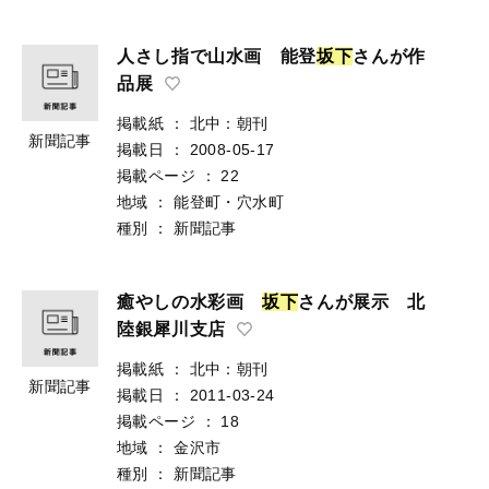
人さし指で山水画 能登
坂
下
さんが作
品展
掲載紙
：
北中：朝刊
新聞記事
掲載日
：
2008-05-17
掲載ページ
：
22
地域
：
能登町・穴水町
種別
：
新聞記事
癒やしの水彩画
坂
下
さんが展示 北
陸銀犀川支店
掲載紙
：
北中：朝刊
新聞記事
掲載日
：
2011-03-24
掲載ページ
：
18
地域
：
金沢市
種別
：
新聞記事