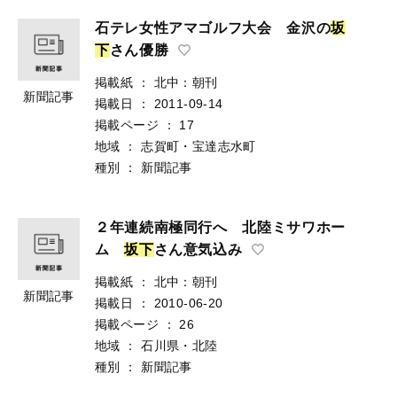
石テレ女性アマゴルフ大会 金沢の
坂
下
さん優勝
掲載紙
：
北中：朝刊
新聞記事
掲載日
：
2011-09-14
掲載ページ
：
17
地域
：
志賀町・宝達志水町
種別
：
新聞記事
２年連続南極同行へ 北陸ミサワホー
ム
坂
下
さん意気込み
掲載紙
：
北中：朝刊
新聞記事
掲載日
：
2010-06-20
掲載ページ
：
26
地域
：
石川県・北陸
種別
：
新聞記事