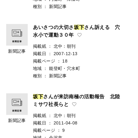
種別
：
新聞記事
あいさつの大切さ
坂
下
さん訴える 穴
水小で運動３０年
掲載紙
：
北中：朝刊
新聞記事
掲載日
：
2007-12-13
掲載ページ
：
18
地域
：
能登町・穴水町
種別
：
新聞記事
坂
下
さんが来訪南極の活動報告 北陸
ミサワ社長らと
掲載紙
：
北中：朝刊
新聞記事
掲載日
：
2011-04-08
掲載ページ
：
9
地域
：
金沢市