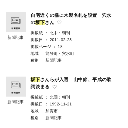
自宅近くの橋に木製名札を設置 穴水
の
坂
下
さん
掲載紙
：
北中：朝刊
新聞記事
掲載日
：
2011-02-23
掲載ページ
：
18
地域
：
能登町・穴水町
種別
：
新聞記事
坂
下
さんらが入選 山中節、平成の歌
詞決まる
掲載紙
：
北國：朝刊
新聞記事
掲載日
：
1992-11-21
地域
：
加賀市
種別
：
新聞記事