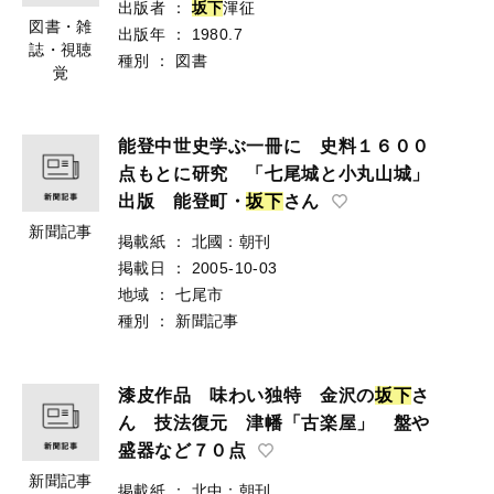
出版者
：
坂
下
渾征
図書・雑
出版年
：
1980.7
誌・視聴
種別
：
図書
覚
能登中世史学ぶ一冊に 史料１６００
点もとに研究 「七尾城と小丸山城」
出版 能登町・
坂
下
さん
新聞記事
掲載紙
：
北國：朝刊
掲載日
：
2005-10-03
地域
：
七尾市
種別
：
新聞記事
漆皮作品 味わい独特 金沢の
坂
下
さ
ん 技法復元 津幡「古楽屋」 盤や
盛器など７０点
新聞記事
掲載紙
：
北中：朝刊