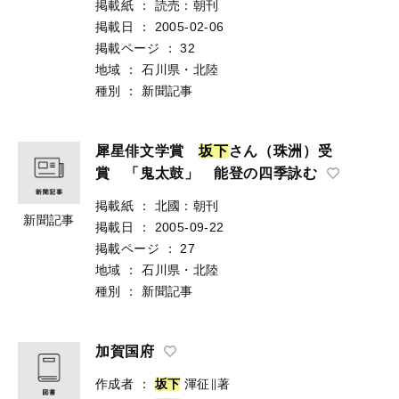
掲載紙
：
読売：朝刊
掲載日
：
2005-02-06
掲載ページ
：
32
地域
：
石川県・北陸
種別
：
新聞記事
犀星俳文学賞
坂
下
さん（珠洲）受
賞 「鬼太鼓」 能登の四季詠む
掲載紙
：
北國：朝刊
新聞記事
掲載日
：
2005-09-22
掲載ページ
：
27
地域
：
石川県・北陸
種別
：
新聞記事
加賀国府
作成者
：
坂
下
渾征∥著