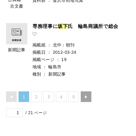
資料群
：
金沢市街地写真
古文書
専務理事に
坂
下
氏 輪島商議所で総会
掲載紙
：
北中：朝刊
新聞記事
掲載日
：
2012-03-24
掲載ページ
：
19
地域
：
輪島市
種別
：
新聞記事
1
2
3
4
5
/
21
ページ