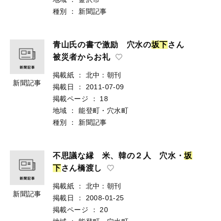
種別
：
新聞記事
青山氏の書で激励 穴水の
坂
下
さん
被災者からお礼
掲載紙
：
北中：朝刊
新聞記事
掲載日
：
2011-07-09
掲載ページ
：
18
地域
：
能登町・穴水町
種別
：
新聞記事
不思議な縁 米、韓の２人 穴水・
坂
下
さん橋渡し
掲載紙
：
北中：朝刊
新聞記事
掲載日
：
2008-01-25
掲載ページ
：
20