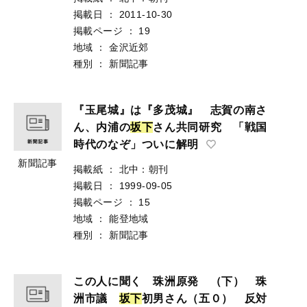
掲載日
：
2011-10-30
掲載ページ
：
19
地域
：
金沢近郊
種別
：
新聞記事
『玉尾城』は『多茂城』 志賀の南さ
ん、内浦の
坂
下
さん共同研究 「戦国
時代のなぞ」ついに解明
新聞記事
掲載紙
：
北中：朝刊
掲載日
：
1999-09-05
掲載ページ
：
15
地域
：
能登地域
種別
：
新聞記事
この人に聞く 珠洲原発 （下） 珠
洲市議
坂
下
初男さん（五０） 反対