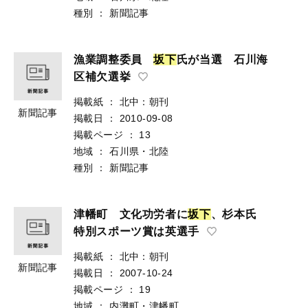
種別
：
新聞記事
漁業調整委員
坂
下
氏が当選 石川海
区補欠選挙
掲載紙
：
北中：朝刊
新聞記事
掲載日
：
2010-09-08
掲載ページ
：
13
地域
：
石川県・北陸
種別
：
新聞記事
津幡町 文化功労者に
坂
下
、杉本氏
特別スポーツ賞は英選手
掲載紙
：
北中：朝刊
新聞記事
掲載日
：
2007-10-24
掲載ページ
：
19
地域
：
内灘町・津幡町