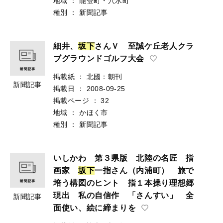
地域
：
能登町・穴水町
種別
：
新聞記事
細井、
坂
下
さんＶ 至誠ケ丘老人クラ
ブグラウンドゴルフ大会
掲載紙
：
北國：朝刊
新聞記事
掲載日
：
2008-09-25
掲載ページ
：
32
地域
：
かほく市
種別
：
新聞記事
いしかわ 第３県版 北陸の名匠 指
画家
坂
下
一指さん（内浦町） 旅で
培う構図のヒント 指１本操り理想郷
現出 私の自信作 「さんすい」 全
新聞記事
面使い、絵に締まりを