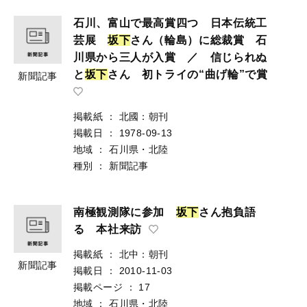
石川、富山で最高賞四つ 日本伝統工
芸展
坂
下
さん（輪島）に総裁賞 石
川県から三人が入賞 ／ 信じられぬ
と
坂
下
さん 初トライの“曲げ輪”で賞
新聞記事
掲載紙
：
北國：朝刊
掲載日
：
1978-09-13
地域
：
石川県・北陸
種別
：
新聞記事
南極観測隊に参加
坂
下
さん抱負語
る 本社来訪
掲載紙
：
北中：朝刊
新聞記事
掲載日
：
2010-11-03
掲載ページ
：
17
地域
：
石川県・北陸