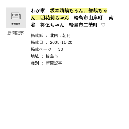
わが家
坂
本
晴
哉
ち
ゃ
ん
、
智
哉
ち
ゃ
ん
、
明
花
莉
ち
ゃ
ん
輪島市山岸町 南
谷 将伍ちゃん 輪島市二勢町
新聞記事
掲載紙
：
北國：朝刊
掲載日
：
2008-11-20
掲載ページ
：
30
地域
：
輪島市
種別
：
新聞記事