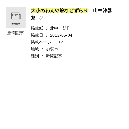
大
小
の
わ
ん
や
箸
な
ど
ず
ら
り
山中漆器
祭
掲載紙
：
北中：朝刊
新聞記事
掲載日
：
2012-05-04
掲載ページ
：
12
地域
：
加賀市
種別
：
新聞記事