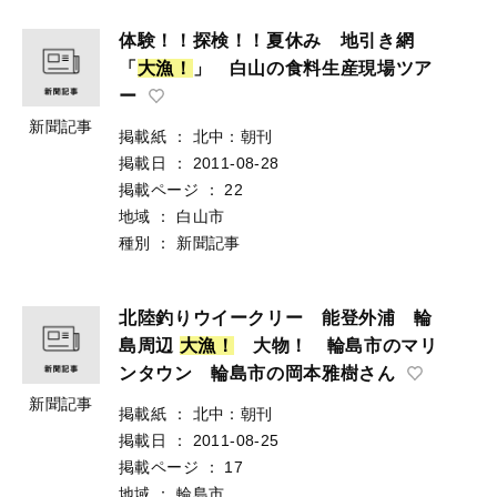
体験！！探検！！夏休み 地引き網
「
大
漁
！
」 白山の食料生産現場ツア
ー
新聞記事
掲載紙
：
北中：朝刊
掲載日
：
2011-08-28
掲載ページ
：
22
地域
：
白山市
種別
：
新聞記事
北陸釣りウイークリー 能登外浦 輪
島周辺
大
漁
！
大物！ 輪島市のマリ
ンタウン 輪島市の岡本雅樹さん
新聞記事
掲載紙
：
北中：朝刊
掲載日
：
2011-08-25
掲載ページ
：
17
地域
：
輪島市