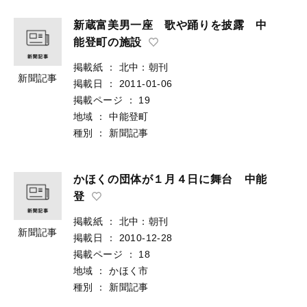
新蔵富美男一座 歌や踊りを披露 中
能登町の施設
掲載紙
：
北中：朝刊
新聞記事
掲載日
：
2011-01-06
掲載ページ
：
19
地域
：
中能登町
種別
：
新聞記事
かほくの団体が１月４日に舞台 中能
登
掲載紙
：
北中：朝刊
新聞記事
掲載日
：
2010-12-28
掲載ページ
：
18
地域
：
かほく市
種別
：
新聞記事