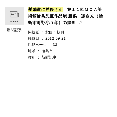
奨
励
賞
に
勝
俣
さ
ん
第１１回ＭＯＡ美
術館輪島児童作品展 勝俣 凛さん（輪
島市町野小５年）の絵画
新聞記事
掲載紙
：
北國：朝刊
掲載日
：
2012-09-21
掲載ページ
：
33
地域
：
輪島市
種別
：
新聞記事