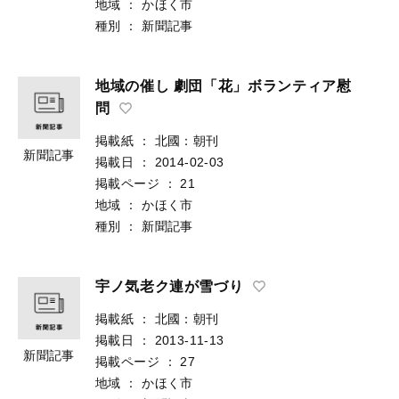
地域
：
かほく市
種別
：
新聞記事
地域の催し 劇団「花」ボランティア慰
問
掲載紙
：
北國：朝刊
新聞記事
掲載日
：
2014-02-03
掲載ページ
：
21
地域
：
かほく市
種別
：
新聞記事
宇ノ気老ク連が雪づり
掲載紙
：
北國：朝刊
掲載日
：
2013-11-13
新聞記事
掲載ページ
：
27
地域
：
かほく市