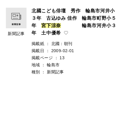
北國こども俳壇 秀作 輪島市河井小
３年 古込ゆみ 佳作 輪島市町野小５
年
宮
下
涼
奈
輪島市河井小３
年 土中優希
新聞記事
掲載紙
：
北國：朝刊
掲載日
：
2009-02-01
掲載ページ
：
13
地域
：
輪島市
種別
：
新聞記事