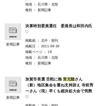
地域
：
石川県・北陸
種別
：
新聞記事
決算特別委員選任 委員長は和田内氏
掲載紙
：
北中：朝刊
新聞記事
掲載日
：
2011-09-30
掲載ページ
：
18
地域
：
石川県・北陸
種別
：
新聞記事
加賀市長選 舌戦に熱
宮
元
陸
さん
（新）地区集会を重ね支持訴え 寺前秀
一さん（現）早くも総決起大会で気勢
新聞記事
掲載紙
：
北中：朝刊