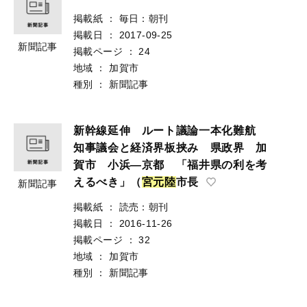
掲載紙
：
毎日：朝刊
掲載日
：
2017-09-25
新聞記事
掲載ページ
：
24
地域
：
加賀市
種別
：
新聞記事
新幹線延伸 ルート議論一本化難航
知事議会と経済界板挟み 県政界 加
賀市 小浜―京都 「福井県の利を考
えるべき」（
宮
元
陸
市長
新聞記事
掲載紙
：
読売：朝刊
掲載日
：
2016-11-26
掲載ページ
：
32
地域
：
加賀市
種別
：
新聞記事