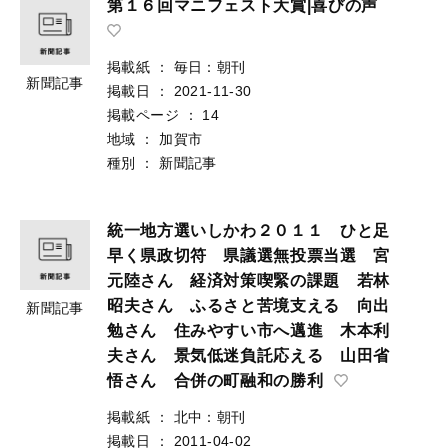
第１６回マニフェスト大賞|喜びの声
掲載紙
：
毎日：朝刊
新聞記事
掲載日
：
2021-11-30
掲載ページ
：
14
地域
：
加賀市
種別
：
新聞記事
統一地方選いしかわ２０１１ ひと足
早く県政切符 県議選無投票当選 宮
元陸さん 経済対策喫緊の課題 若林
昭夫さん ふるさと苦境支える 向出
新聞記事
勉さん 住みやすい市へ邁進 木本利
夫さん 景気低迷負託応える 山田省
悟さん 合併の町融和の勝利
掲載紙
：
北中：朝刊
掲載日
：
2011-04-02