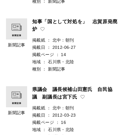
種別
：
新聞記事
知事「国として対処を」 志賀原発廃
炉
掲載紙
：
北中：朝刊
新聞記事
掲載日
：
2012-06-27
掲載ページ
：
14
地域
：
石川県・北陸
種別
：
新聞記事
県議会 議長候補山田憲氏 自民協
議 副議長は宮下氏
掲載紙
：
北中：朝刊
新聞記事
掲載日
：
2012-03-23
掲載ページ
：
16
地域
：
石川県・北陸