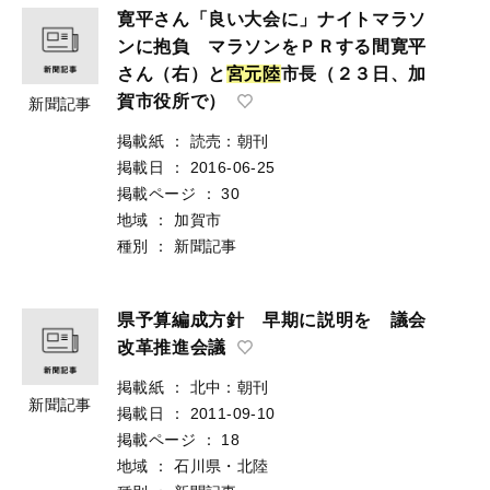
寛平さん「良い大会に」ナイトマラソ
ンに抱負 マラソンをＰＲする間寛平
さん（右）と
宮
元
陸
市長（２３日、加
賀市役所で）
新聞記事
掲載紙
：
読売：朝刊
掲載日
：
2016-06-25
掲載ページ
：
30
地域
：
加賀市
種別
：
新聞記事
県予算編成方針 早期に説明を 議会
改革推進会議
掲載紙
：
北中：朝刊
新聞記事
掲載日
：
2011-09-10
掲載ページ
：
18
地域
：
石川県・北陸