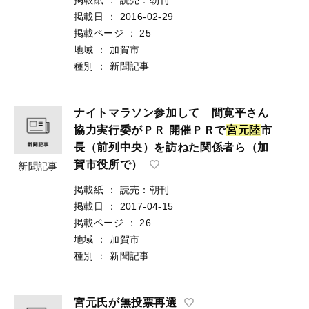
掲載日
：
2016-02-29
掲載ページ
：
25
地域
：
加賀市
種別
：
新聞記事
ナイトマラソン参加して 間寛平さん
協力実行委がＰＲ 開催ＰＲで
宮
元
陸
市
長（前列中央）を訪ねた関係者ら（加
賀市役所で）
新聞記事
掲載紙
：
読売：朝刊
掲載日
：
2017-04-15
掲載ページ
：
26
地域
：
加賀市
種別
：
新聞記事
宮元氏が無投票再選