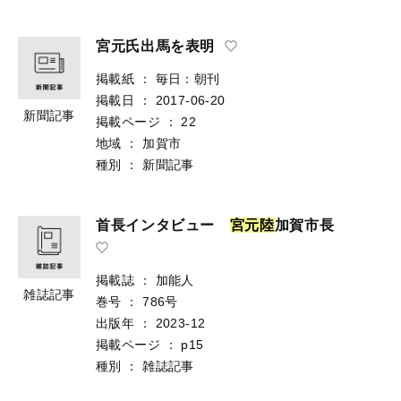
宮元氏出馬を表明
掲載紙
：
毎日：朝刊
掲載日
：
2017-06-20
新聞記事
掲載ページ
：
22
地域
：
加賀市
種別
：
新聞記事
首長インタビュー
宮
元
陸
加賀市長
掲載誌
：
加能人
雑誌記事
巻号
：
786号
出版年
：
2023-12
掲載ページ
：
p15
種別
：
雑誌記事