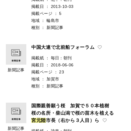
掲載日
：
2013-10-03
掲載ページ
：
5
地域
：
輪島市
種別
：
新聞記事
中国大連で北前船フォーラム
掲載紙
：
毎日：朝刊
掲載日
：
2018-06-06
新聞記事
掲載ページ
：
23
地域
：
加賀市
種別
：
新聞記事
国際親善願う桜 加賀で５０本植樹
桜の名所・柴山潟で桜の苗木を植える
宮
元
陸
市長（右から３人目）ら
新聞記事
掲載紙
：
読売：朝刊