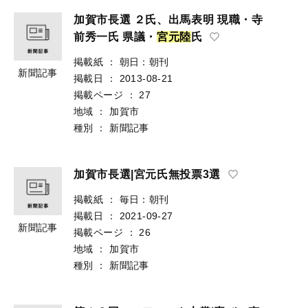
加賀市長選 ２氏、出馬表明 現職・寺
前秀一氏 県議・
宮
元
陸
氏
掲載紙
：
朝日：朝刊
新聞記事
掲載日
：
2013-08-21
掲載ページ
：
27
地域
：
加賀市
種別
：
新聞記事
加賀市長選|宮元氏無投票3選
掲載紙
：
毎日：朝刊
掲載日
：
2021-09-27
新聞記事
掲載ページ
：
26
地域
：
加賀市
種別
：
新聞記事