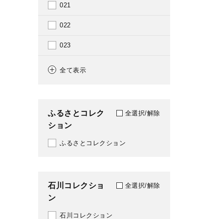
021
1911
022
1912
023
1913
026
全て表示
1914
029
1915
031
ふるさとコレク
全選択/解除
1916
ション
040
1918
ふるさとコレクション
041
1919
049
1920
石川コレクショ
051
全選択/解除
ン
1921
068
石川コレクション