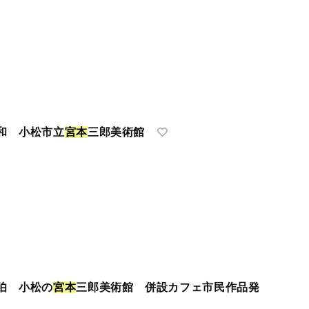
和 小松市立
宮
本
三郎美術館
伯 小松の
宮
本
三郎美術館 併設カフェ市民作品発