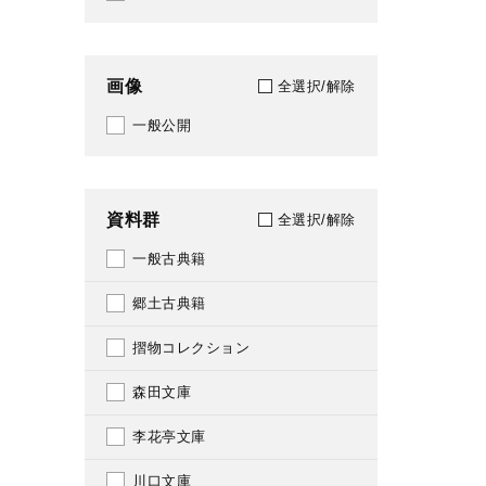
1922
069
1923
070
画像
全選択/解除
1924
080
一般公開
1925
081
1926
091
資料群
全選択/解除
1927
097
一般古典籍
1928
100
郷土古典籍
1929
103
摺物コレクション
1930
104
森田文庫
1931
108
李花亭文庫
1932
114
川口文庫