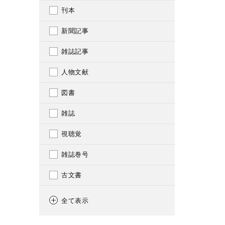
刊本
新聞記事
雑誌記事
人物文献
図書
雑誌
視聴覚
雑誌巻号
古文書
一枚摺
全て表示