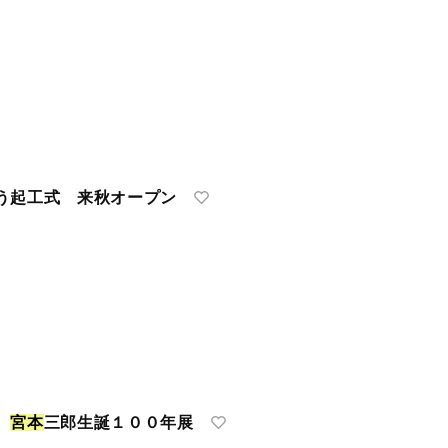
う起工式 来秋オープン
言
宮
本
三郎生誕１００年展