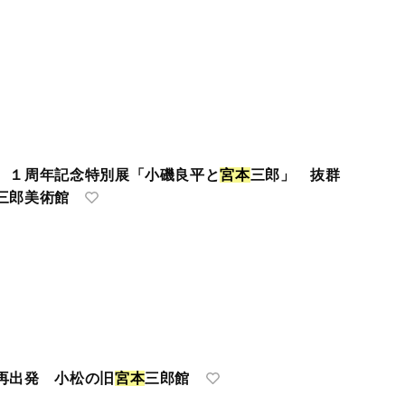
 １周年記念特別展「小磯良平と
宮
本
三郎」 抜群
三郎美術館
再出発 小松の旧
宮
本
三郎館