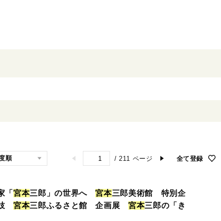
/
211
ページ
全て登録
家「
宮
本
三郎」の世界へ
宮
本
三郎美術館 特別企
舞妓
宮
本
三郎ふるさと館 企画展
宮
本
三郎の「き