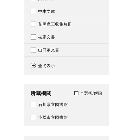
1933
120
中本文庫
1934
121
花岡虎三収集短冊
1935
124
枝家文書
1936
134
山口家文書
1937
135
伊藤家文書
1938
全て表示
140
武村家文書
1939
141
県立図書館収集文書
1940
所蔵機関
全選択/解除
143
吉本文庫
1941
石川県立図書館
146
中田邦造関係資料
1942
小松市立図書館
147
1943
148