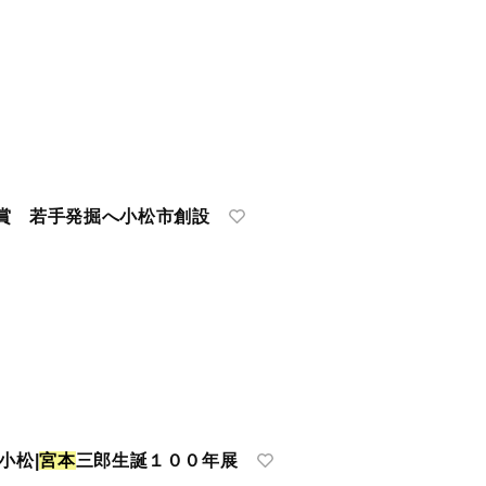
賞 若手発掘へ小松市創設
小松|
宮
本
三郎生誕１００年展