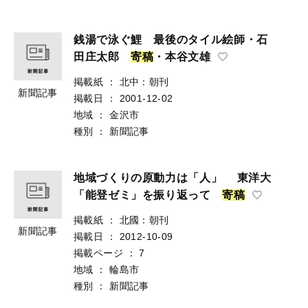
銭湯で泳ぐ鯉 最後のタイル絵師・石
田庄太郎
寄
稿
・本谷文雄
掲載紙
：
北中：朝刊
新聞記事
掲載日
：
2001-12-02
地域
：
金沢市
種別
：
新聞記事
地域づくりの原動力は「人」 東洋大
「能登ゼミ」を振り返って
寄
稿
掲載紙
：
北國：朝刊
新聞記事
掲載日
：
2012-10-09
掲載ページ
：
7
地域
：
輪島市
種別
：
新聞記事