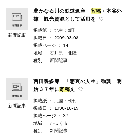
豊かな石川の鉄道遺産
寄
稿
・本谷外
雄 観光資源として活用を
掲載紙
：
北中：朝刊
新聞記事
掲載日
：
2009-03-08
掲載ページ
：
14
地域
：
石川県・北陸
種別
：
新聞記事
西田幾多郎 「悲哀の人生」強調 明
治３７年に
寄
稿
文
掲載紙
：
北國：朝刊
新聞記事
掲載日
：
1990-10-15
掲載ページ
：
37
地域
：
かほく市
種別
：
新聞記事