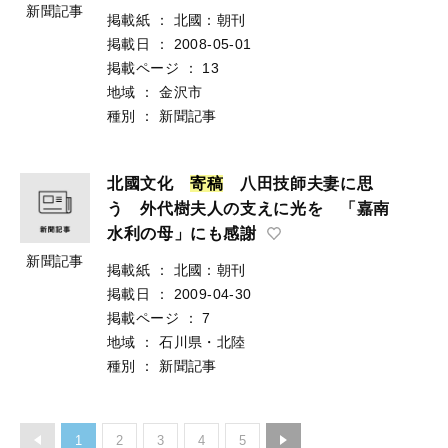
新聞記事
掲載紙
：
北國：朝刊
掲載日
：
2008-05-01
掲載ページ
：
13
地域
：
金沢市
種別
：
新聞記事
北國文化
寄
稿
八田技師夫妻に思
う 外代樹夫人の支えに光を 「嘉南
水利の母」にも感謝
新聞記事
掲載紙
：
北國：朝刊
掲載日
：
2009-04-30
掲載ページ
：
7
地域
：
石川県・北陸
種別
：
新聞記事
1
2
3
4
5