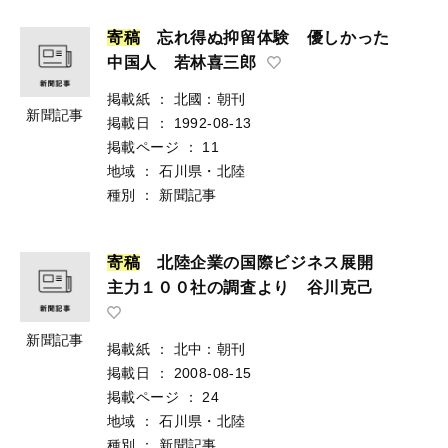
寄
稿
忘れ得ぬ抑留体験 優しかった
中国人 若林喜三郎
掲載紙
：
北國：朝刊
新聞記事
掲載日
：
1992-08-13
掲載ページ
：
11
地域
：
石川県・北陸
種別
：
新聞記事
寄
稿
北陸企業の国際ビジネス展開
主力１００社の調査より 谷川克己
新聞記事
掲載紙
：
北中：朝刊
掲載日
：
2008-08-15
掲載ページ
：
24
地域
：
石川県・北陸
種別
：
新聞記事