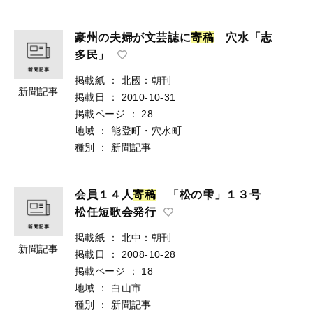
豪州の夫婦が文芸誌に
寄
稿
穴水「志
多民」
掲載紙
：
北國：朝刊
新聞記事
掲載日
：
2010-10-31
掲載ページ
：
28
地域
：
能登町・穴水町
種別
：
新聞記事
会員１４人
寄
稿
「松の雫」１３号
松任短歌会発行
掲載紙
：
北中：朝刊
新聞記事
掲載日
：
2008-10-28
掲載ページ
：
18
地域
：
白山市
種別
：
新聞記事