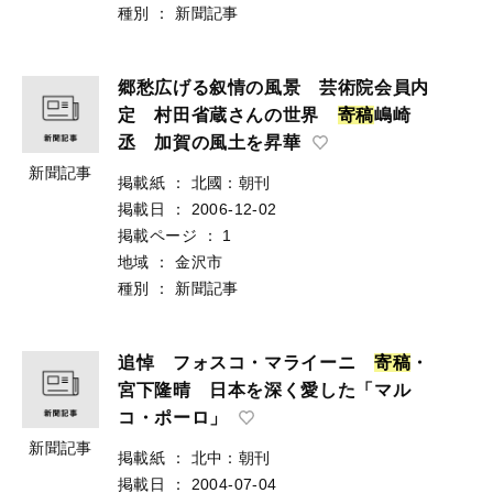
種別
：
新聞記事
郷愁広げる叙情の風景 芸術院会員内
定 村田省蔵さんの世界
寄
稿
嶋崎
丞 加賀の風土を昇華
新聞記事
掲載紙
：
北國：朝刊
掲載日
：
2006-12-02
掲載ページ
：
1
地域
：
金沢市
種別
：
新聞記事
追悼 フォスコ・マライーニ
寄
稿
・
宮下隆晴 日本を深く愛した「マル
コ・ポーロ」
新聞記事
掲載紙
：
北中：朝刊
掲載日
：
2004-07-04