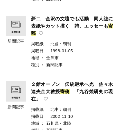
夢二 金沢の文壇でも活動 同人誌に
表紙やカット描く 詩、エッセーも
寄
稿
新聞記事
掲載紙
：
北國：朝刊
掲載日
：
1998-01-05
地域
：
金沢市
種別
：
新聞記事
２館オープン 伝統継承へ光 佐々木
達夫金大教授
寄
稿
「九谷焼研究の現
在」
新聞記事
掲載紙
：
北中：朝刊
掲載日
：
2002-11-10
地域
：
石川県・北陸