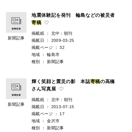
地震体験記を発刊 輪島などの被災者
寄
稿
掲載紙
：
北中：朝刊
新聞記事
掲載日
：
2009-03-25
掲載ページ
：
32
地域
：
輪島市
種別
：
新聞記事
輝く笑顔と震災の影 本誌
寄
稿
の高橋
さん写真展
掲載紙
：
北中：朝刊
新聞記事
掲載日
：
2013-07-15
掲載ページ
：
17
地域
：
金沢市
種別
：
新聞記事