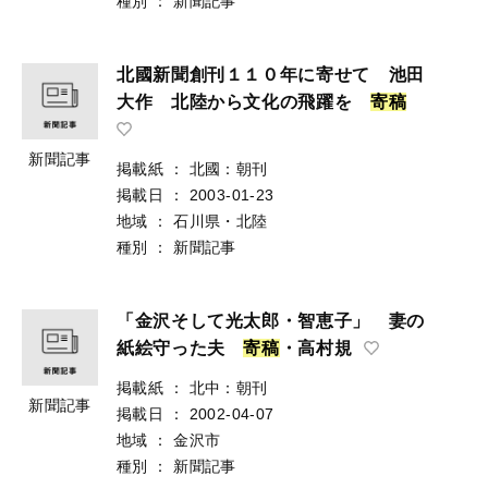
種別
：
新聞記事
北國新聞創刊１１０年に寄せて 池田
大作 北陸から文化の飛躍を
寄
稿
新聞記事
掲載紙
：
北國：朝刊
掲載日
：
2003-01-23
地域
：
石川県・北陸
種別
：
新聞記事
「金沢そして光太郎・智恵子」 妻の
紙絵守った夫
寄
稿
・高村規
掲載紙
：
北中：朝刊
新聞記事
掲載日
：
2002-04-07
地域
：
金沢市
種別
：
新聞記事