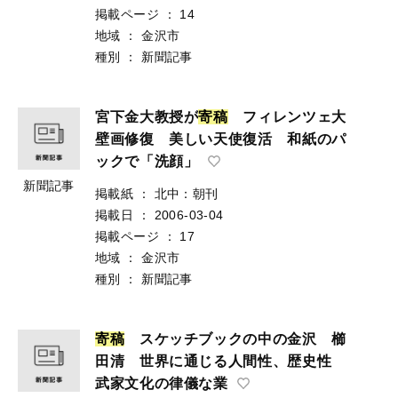
掲載ページ
：
14
地域
：
金沢市
種別
：
新聞記事
宮下金大教授が
寄
稿
フィレンツェ大
壁画修復 美しい天使復活 和紙のパ
ックで「洗顔」
新聞記事
掲載紙
：
北中：朝刊
掲載日
：
2006-03-04
掲載ページ
：
17
地域
：
金沢市
種別
：
新聞記事
寄
稿
スケッチブックの中の金沢 櫛
田清 世界に通じる人間性、歴史性
武家文化の律儀な業