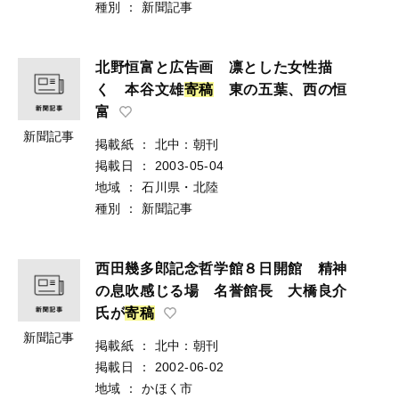
種別
：
新聞記事
北野恒富と広告画 凛とした女性描
く 本谷文雄
寄
稿
東の五葉、西の恒
富
新聞記事
掲載紙
：
北中：朝刊
掲載日
：
2003-05-04
地域
：
石川県・北陸
種別
：
新聞記事
西田幾多郎記念哲学館８日開館 精神
の息吹感じる場 名誉館長 大橋良介
氏が
寄
稿
新聞記事
掲載紙
：
北中：朝刊
掲載日
：
2002-06-02
地域
：
かほく市