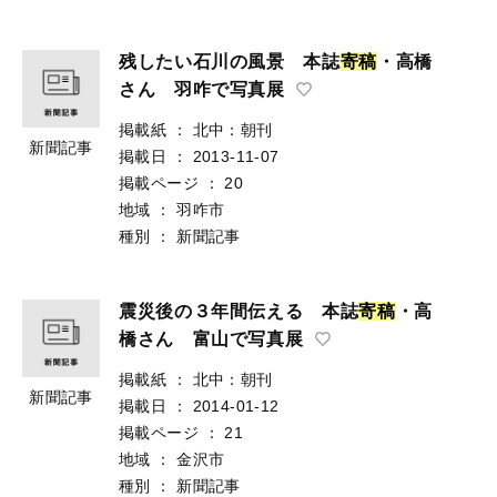
残したい石川の風景 本誌
寄
稿
・高橋
さん 羽咋で写真展
掲載紙
：
北中：朝刊
新聞記事
掲載日
：
2013-11-07
掲載ページ
：
20
地域
：
羽咋市
種別
：
新聞記事
震災後の３年間伝える 本誌
寄
稿
・高
橋さん 富山で写真展
掲載紙
：
北中：朝刊
新聞記事
掲載日
：
2014-01-12
掲載ページ
：
21
地域
：
金沢市
種別
：
新聞記事