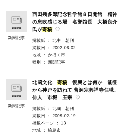
西田幾多郎記念哲学館８日開館 精神
の息吹感じる場 名誉館長 大橋良介
氏が
寄
稿
新聞記事
掲載紙
：
北中：朝刊
掲載日
：
2002-06-02
地域
：
かほく市
種別
：
新聞記事
北國文化
寄
稿
復興とは何か 能登
から神戸を訪ねて 曹洞宗興禅寺住職、
俳人 市堀 玉宗
新聞記事
掲載紙
：
北國：朝刊
掲載日
：
2009-02-19
掲載ページ
：
13
地域
：
輪島市