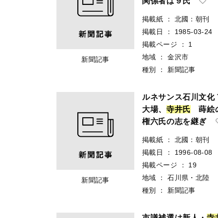
関係者は９氏
掲載紙
：
北國：朝刊
掲載日
：
1985-03-24
掲載ページ
：
1
地域
：
金沢市
新聞記事
種別
：
新聞記事
ルネサンス石川文化
大場、
寺
井
氏
蒔絵の
権六氏の志を継ぎ
掲載紙
：
北國：朝刊
掲載日
：
1996-08-08
掲載ページ
：
19
地域
：
石川県・北陸
新聞記事
種別
：
新聞記事
市議補選は新人・
寺