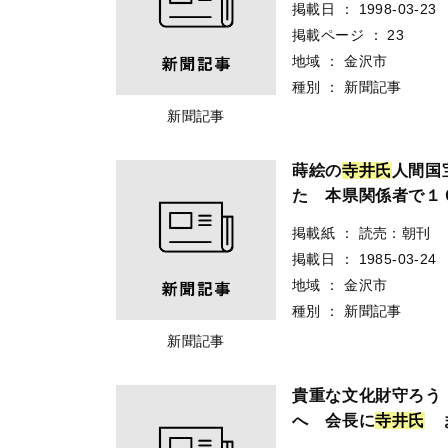
掲載日
：
1998-03-23
掲載ページ
：
23
地域
：
金沢市
種別
：
新聞記事
新聞記事
蒔絵の
寺
井
氏
人間国
た 本県関係者で１
掲載紙
：
読売：朝刊
掲載日
：
1985-03-24
地域
：
金沢市
種別
：
新聞記事
新聞記事
貴重な文化財守ろう
へ 会長に
寺
井
氏
ま