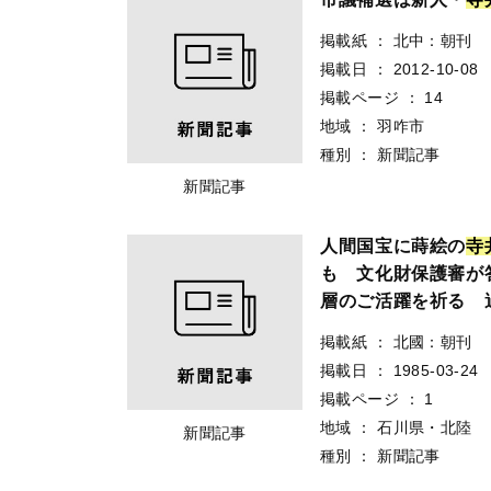
掲載紙
：
北中：朝刊
掲載日
：
2012-10-08
掲載ページ
：
14
地域
：
羽咋市
種別
：
新聞記事
新聞記事
人間国宝に蒔絵の
寺
も 文化財保護審が
層のご活躍を祈る 
掲載紙
：
北國：朝刊
掲載日
：
1985-03-24
掲載ページ
：
1
地域
：
石川県・北陸
新聞記事
種別
：
新聞記事