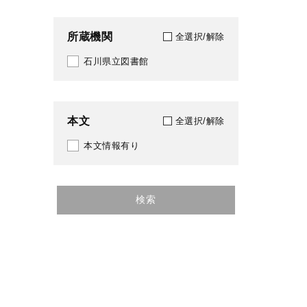
所蔵機関
全選択/解除
石川県立図書館
本文
全選択/解除
本文情報有り
検索