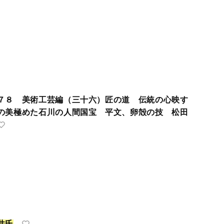
７８ 美術工芸編（三十六）匠の道 伝統の心映す
美極めた石川の人間国宝 平文、卵殻の技 松田
井
氏