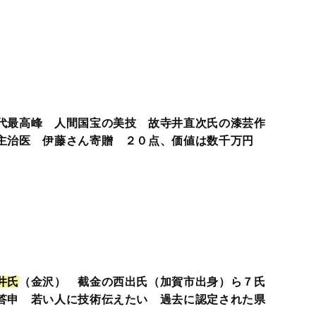
代最高峰 人間国宝の美技 故寺井直次氏の漆芸作
主治医 伊藤さん寄贈 ２０点、価値は数千万円
井
氏
（金沢） 截金の西出氏（加賀市出身）ら７氏
答申 若い人に技術伝えたい 過去に認定された県