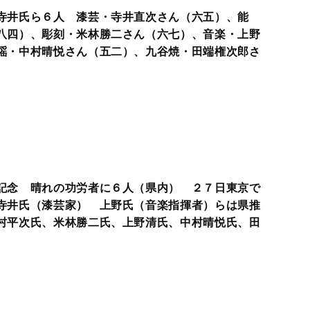
寺井氏ら６人 漆芸・寺井直次さん（六五）、能
八四）、彫刻・米林勝二さん（六七）、音楽・上野
謡・中村晴悦さん（五二）、九谷焼・田端権次郎さ
記念 晴れの功労者に６人（県内） ２７日東京で
寺井氏（漆芸家） 上野氏（音楽指揮者）らは県推
村平次氏、米林勝二氏、上野清氏、中村晴悦氏、田