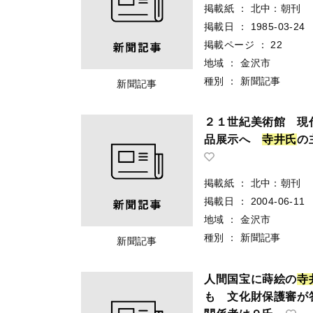
掲載紙
：
北中：朝刊
掲載日
：
1985-03-24
掲載ページ
：
22
地域
：
金沢市
種別
：
新聞記事
新聞記事
２１世紀美術館 現
品展示へ
寺
井
氏
の
掲載紙
：
北中：朝刊
掲載日
：
2004-06-11
地域
：
金沢市
種別
：
新聞記事
新聞記事
人間国宝に蒔絵の
寺
も 文化財保護審が