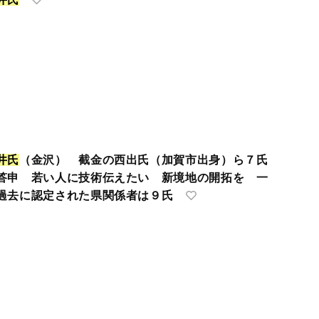
井
氏
（金沢） 截金の西出氏（加賀市出身）ら７氏
答申 若い人に技術伝えたい 新境地の開拓を 一
過去に認定された県関係者は９氏