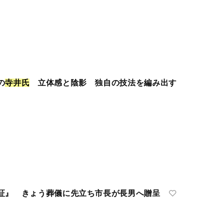
の
寺
井
氏
立体感と陰影 独自の技法を編み出す
証』 きょう葬儀に先立ち市長が長男へ贈呈