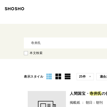
本文検索
表示スタイル
人間国宝・
寺
井
氏
の
掲載紙
：
朝日：朝刊