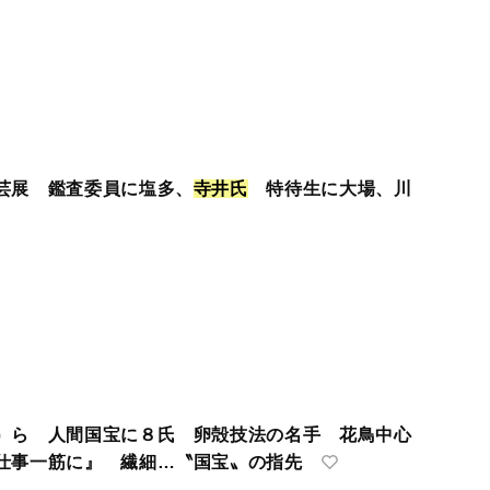
芸展 鑑査委員に塩多、
寺
井
氏
特待生に大場、川
）ら 人間国宝に８氏 卵殻技法の名手 花鳥中心
仕事一筋に』 繊細…〝国宝〟の指先