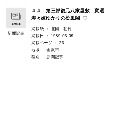
４４ 第三部復元八家屋敷 変遷
寿々姫ゆかりの松風閣
掲載紙
：
北國：朝刊
新聞記事
掲載日
：
1989-03-09
掲載ページ
：
26
地域
：
金沢市
種別
：
新聞記事